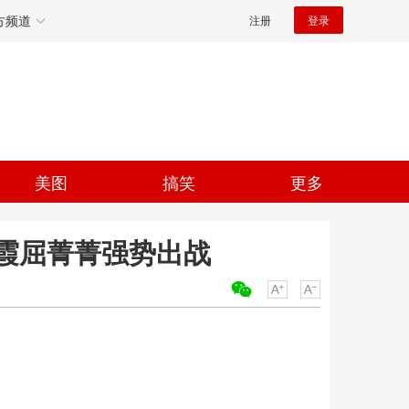
方频道
注册
登录
美图
搞笑
更多
霞屈菁菁强势出战
关键词：