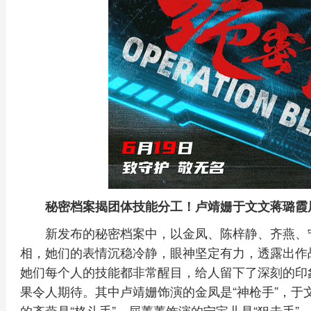
秘密档案揭团体技能分工！卢靖姗于文文蒋璐霞
新发布的秘密档案中，以金凤、陈梓静、齐燕、
相，她们的表情沉稳冷静，眼神坚定有力，透露出作
她们每个人的技能都非常醒目，给人留下了深刻的印
果令人期待。其中卢靖姗饰演的金凤是“神枪手”，于
的齐燕是“格斗手”，屈菁菁饰演的宁宝儿是“狙击手