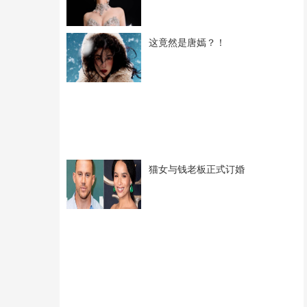
这竟然是唐嫣？！
猫女与钱老板正式订婚