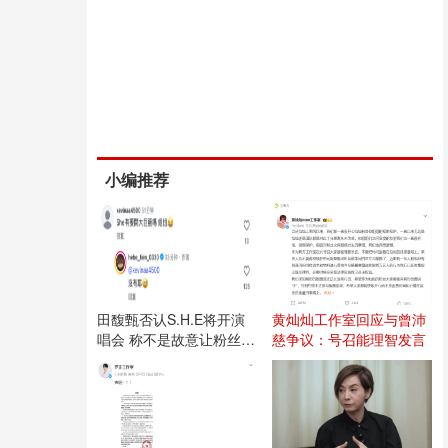
小编推荐
田馥甄否认S.H.E将开演
黄灿灿工作室回应与曾沛
唱会 称不是故意让粉丝失
慈争议：号召能理智发言
望