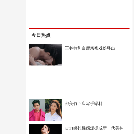
今日热点
王鹤棣和白鹿亲密戏份释出
都美竹回应写手曝料
古力娜扎性感爆棚成新一代美神