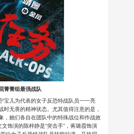
屈菁菁组最强战队
宁宝儿为代表的女子反恐特战队员一一亮
战时无畏的精神状态。尤其值得注意的是，
象，她们各自在团队中的特殊战位和作战效
文文饰演的陈梓静是“突击手”，蒋璐霞饰演
”，四位女子反恐特战队员技能拉满，又协同