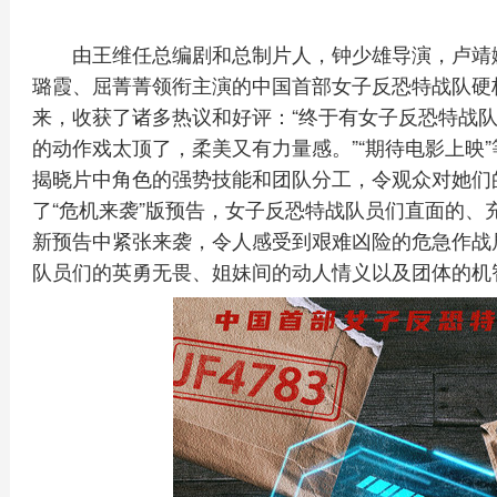
由王维任总编剧和总制片人，钟少雄导演，卢靖
璐霞、屈菁菁领衔主演的中国首部女子反恐特战队硬核
来，收获了诸多热议和好评：“终于有女子反恐特战队专
的动作戏太顶了，柔美又有力量感。”“期待电影上映
揭晓片中角色的强势技能和团队分工，令观众对她们
了“危机来袭”版预告，女子反恐特战队员们直面的、
新预告中紧张来袭，令人感受到艰难凶险的危急作战
队员们的英勇无畏、姐妹间的动人情义以及团体的机