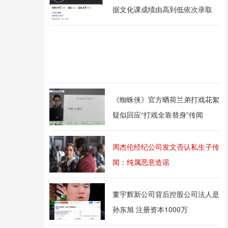
据文化课成绩由高到低依次录取
《蜘蛛侠》官方晒荷兰弟打戏花絮
疑似回应“打戏全靠替身”传闻
周杰伦经纪公司发文否认私生子传
闻：纯属恶意造谣
董宇辉新公司背后控股公司法人是
孙东旭 注册资本1000万