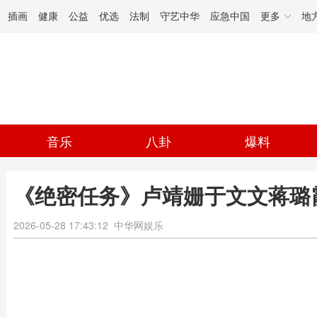
插画
健康
公益
优选
法制
守艺中华
应急中国
更多
地
音乐
八卦
爆料
《绝密任务》卢靖姗于文文蒋璐
2026-05-28 17:43:12
中华网娱乐