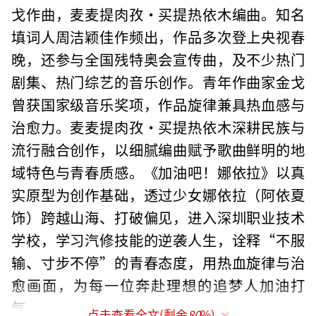
戈作曲，麦麦提肉孜・买提热依木编曲。知名
填词人周洁颖佳作频出，作品多次登上央视春
晚，还参与全国残特奥会宣传曲，及不少热门
剧集、热门综艺的音乐创作。青年作曲家金戈
曾获国家级音乐奖项，作品旋律兼具热血感与
治愈力。麦麦提肉孜・买提热依木深耕民族与
流行融合创作，以细腻编曲赋予歌曲鲜明的地
域特色与青春质感。《加油吧！娜依拉》以真
实原型为创作基础，透过少女娜依拉（阿依夏
饰）跨越山海、打破偏见，进入深圳职业技术
学校，学习汽修技能的逆袭人生，诠释“不服
输、寸步不停”的青春态度，用热血旋律与治
愈画面，为每一位奔赴理想的追梦人加油打
气。
点击查看全文(剩余
80
%)