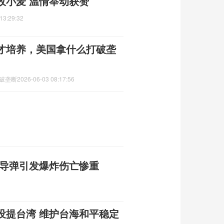
收小麦 温情举动获赞
13:29:32
才培养，美国拿什么打破垄
打破垄断
2026-06-03 08:17:56
枚导弹引发爆炸伤亡惨重
没提台湾 维护台海和平稳定