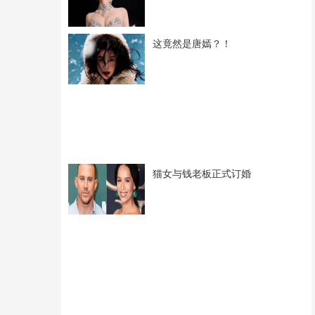
这竟然是唐嫣？！
猫女与钱老板正式订婚