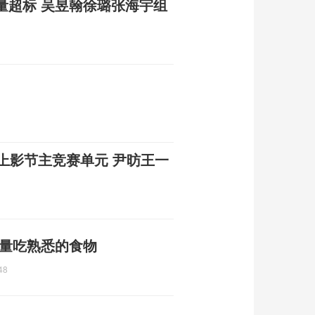
量超标 吴昱翰徐璐张海宇组
上影节主竞赛单元 尹昉王一
尽量吃熟悉的食物
48