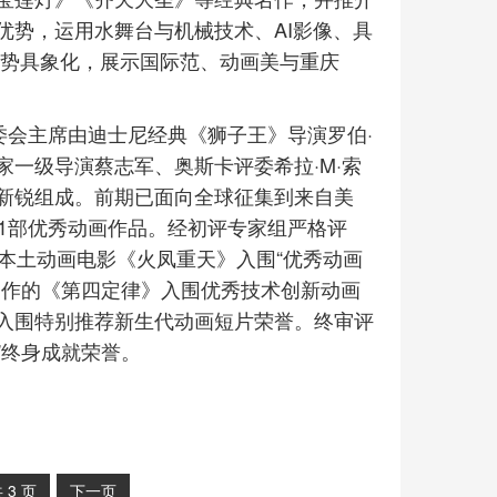
优势，运用水舞台与机械技术、AI影像、具
趋势具象化，展示国际范、动画美与重庆
委会主席由迪士尼经典《狮子王》导演罗伯·
一级导演蔡志军、奥斯卡评委希拉·M·索
新锐组成。前期已面向全球征集到来自美
1部优秀动画作品。经初评专家组严格评
本土动画电影《火凤重天》入围“优秀动画
制作的《第四定律》入围优秀技术创新动画
入围特别推荐新生代动画短片荣誉。终审评
”终身成就荣誉。
共
3
页
下一页