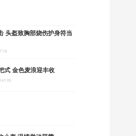
击 头盔致胸部烧伤护身符当
7:19
把式 金色麦浪迎丰收
3:41:05