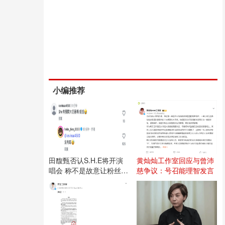
小编推荐
田馥甄否认S.H.E将开演
黄灿灿工作室回应与曾沛
唱会 称不是故意让粉丝失
慈争议：号召能理智发言
望