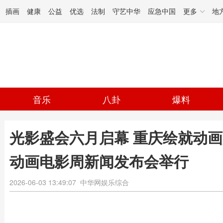
插画
健康
公益
优选
法制
守艺中华
应急中国
更多
地
音乐
八卦
爆料
光影盛会六月启幕 重庆绘就动画产
动画电影周新闻发布会举行
2026-06-03 13:49:07
中华网娱乐综合