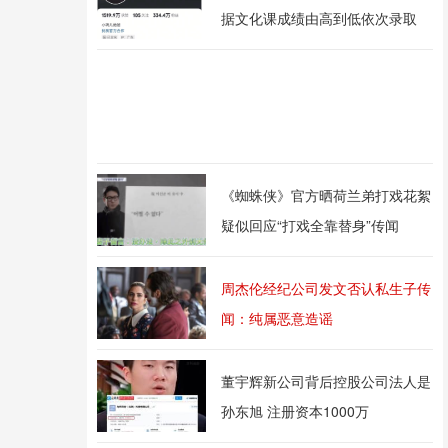
据文化课成绩由高到低依次录取
《蜘蛛侠》官方晒荷兰弟打戏花絮
疑似回应“打戏全靠替身”传闻
周杰伦经纪公司发文否认私生子传
闻：纯属恶意造谣
董宇辉新公司背后控股公司法人是
孙东旭 注册资本1000万