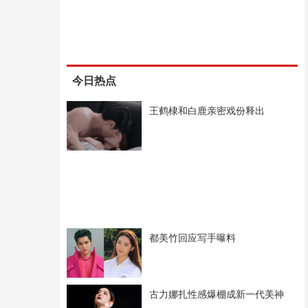
今日热点
王鹤棣和白鹿亲密戏份释出
都美竹回应写手曝料
古力娜扎性感爆棚成新一代美神