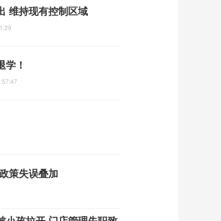
出 维持现有控制区域
1:29
退学！
:57:47
与政策失误叠加
被小孩拉开 门店管理失职致