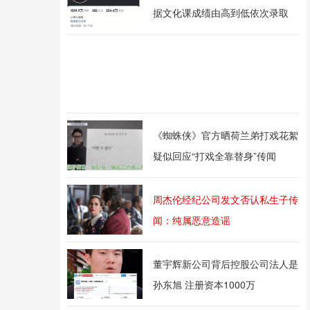
据文化课成绩由高到低依次录取
《蜘蛛侠》官方晒荷兰弟打戏花絮
疑似回应“打戏全靠替身”传闻
周杰伦经纪公司发文否认私生子传
闻：纯属恶意造谣
董宇辉新公司背后控股公司法人是
孙东旭 注册资本1000万