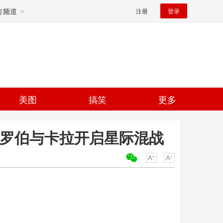
方频道
注册
登录
美图
搞笑
更多
狼罗伯与卡拉开启星际混战
关键词：