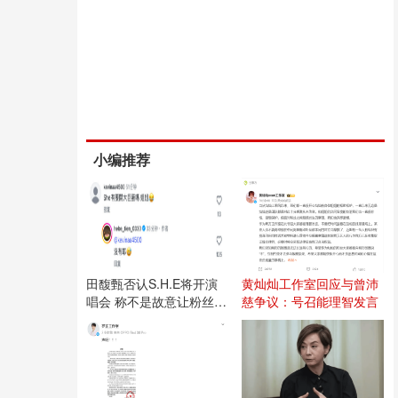
小编推荐
田馥甄否认S.H.E将开演
黄灿灿工作室回应与曾沛
唱会 称不是故意让粉丝失
慈争议：号召能理智发言
望