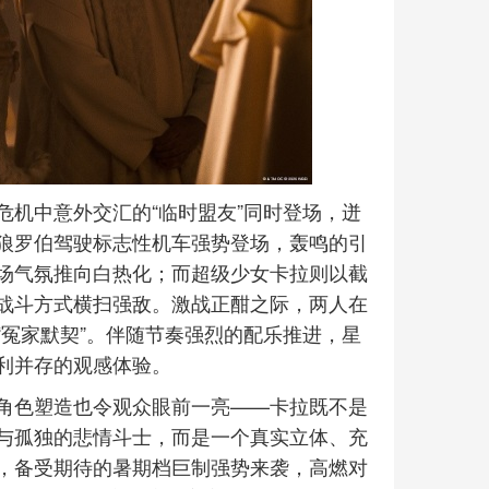
危机中意外交汇的“临时盟友”同时登场，迸
狼罗伯驾驶标志性机车强势登场，轰鸣的引
场气氛推向白热化；而超级少女卡拉则以截
战斗方式横扫强敌。激战正酣之际，两人在
冤家默契”。伴随节奏强烈的配乐推进，星
利并存的观感体验。
角色塑造也令观众眼前一亮——卡拉既不是
与孤独的悲情斗士，而是一个真实立体、充
，备受期待的暑期档巨制强势来袭，高燃对