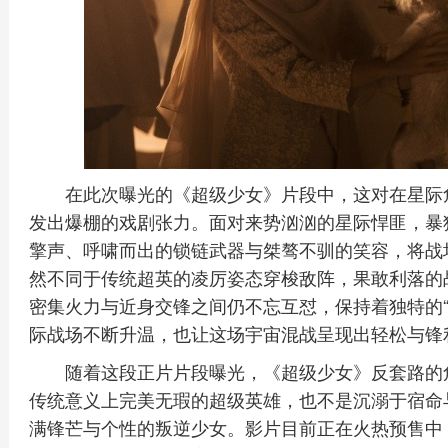
在此次曝光的《超级少女》片段中，这对在星际
发出爆棚的戏剧张力。面对来势汹汹的星际悍匪，暴
擎声、呼啸而出的锁链武器与桀骜不驯的笑容，将战
然不同于传统超英的凌厉姿态穿梭敌阵，果敢利落的
密集火力与近身交锋之间仍不忘互怼，保持着独特的“
际战场不断升温，也让这场宇宙混战呈现出轻松与锋
随着这段正片片段曝光，《超级少女》反套路的
传统意义上完美无瑕的超级英雄，也不是沉溺于宿命
满锋芒与个性的叛逆少女。影片目前正在火热预售中