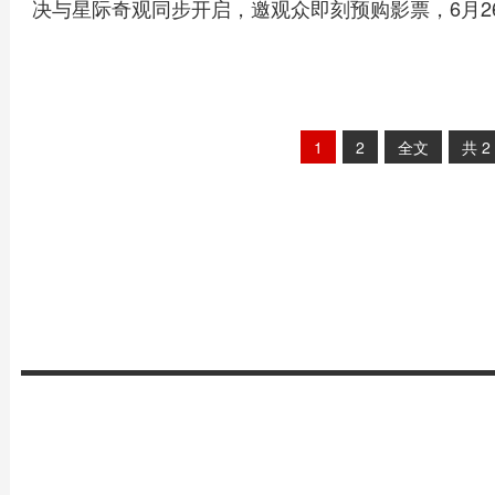
决与星际奇观同步开启，邀观众即刻预购影票，6月2
1
2
全文
共
2