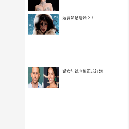
这竟然是唐嫣？！
猫女与钱老板正式订婚