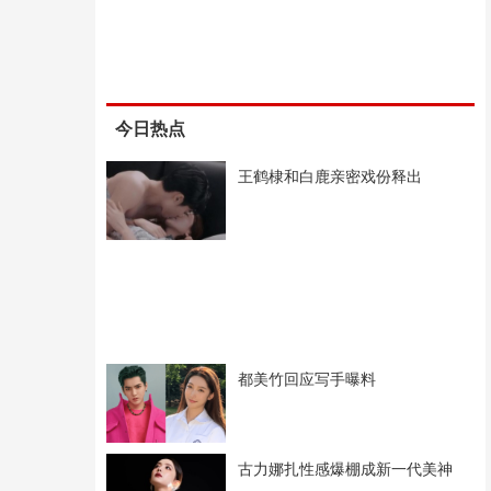
今日热点
王鹤棣和白鹿亲密戏份释出
都美竹回应写手曝料
古力娜扎性感爆棚成新一代美神