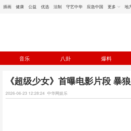
插画
健康
公益
优选
法制
守艺中华
应急中国
更多
地
音乐
八卦
爆料
《超级少女》首曝电影片段 暴
2026-06-23 12:28:24
中华网娱乐