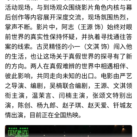
活动现场，与到场观众围绕影片角色内核与幕
后创作等内容展开深度交流，现场氛围热烈，
掌声不断。影片中，阿志（王源 饰）始终对眼
前世界的真实性保持怀疑，并执着寻找通往答
案的线索。古灵精怪的小一（文淇 饰）闯入他
的生活，也让这场关于真假世界的探寻有了新
的方向。两人在真假难辨的世界中相遇相伴、
彼此影响，共同走向未知的出口。电影由严艺
之导演、编剧，吴楠联合编剧，王源、文淇领
衔主演，温茉言、闫楠主演，张颂文特别出
演，陈创、杨九郎、赵子琪、赵天爱、钎城友
情出演，目前正在全国热映。