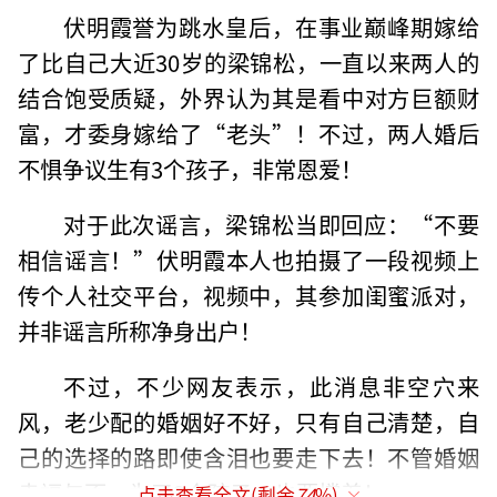
伏明霞誉为跳水皇后，在事业巅峰期嫁给
了比自己大近30岁的梁锦松，一直以来两人的
结合饱受质疑，外界认为其是看中对方巨额财
富，才委身嫁给了“老头”！不过，两人婚后
不惧争议生有3个孩子，非常恩爱！
对于此次谣言，梁锦松当即回应：“不要
相信谣言！”伏明霞本人也拍摄了一段视频上
传个人社交平台，视频中，其参加闺蜜派对，
并非谣言所称净身出户！
不过，不少网友表示，此消息非空穴来
风，老少配的婚姻好不好，只有自己清楚，自
己的选择的路即使含泪也要走下去！不管婚姻
幸福与否，为了3个孩子，也要撑着！
点击查看全文(剩余
74
%)