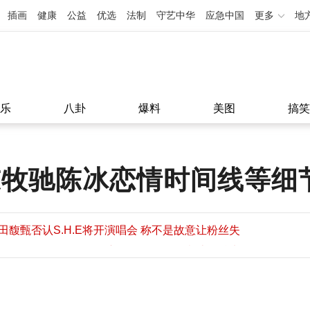
插画
健康
公益
优选
法制
守艺中华
应急中国
更多
地
乐
八卦
爆料
美图
搞笑
陈牧驰陈冰恋情时间线等细
田馥甄否认S.H.E将开演唱会 称不是故意让粉丝失
望
田馥甄否认S.H.E将开演唱会 称不是故意让粉丝失
11:08
望
11:08