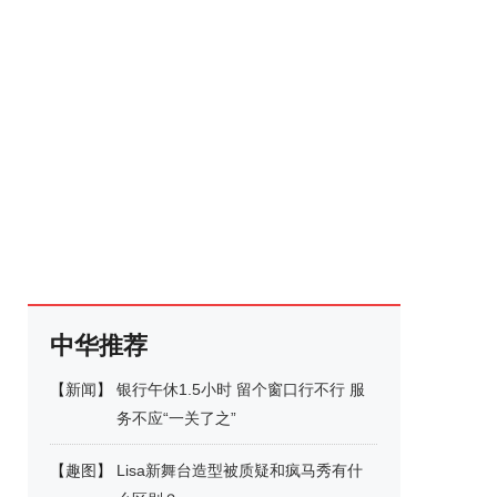
中华推荐
【
新闻
】
银行午休1.5小时 留个窗口行不行 服
务不应“一关了之”
【
趣图
】
Lisa新舞台造型被质疑和疯马秀有什