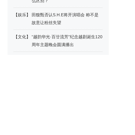
么区别？
【
娱乐
】
田馥甄否认S.H.E将开演唱会 称不是
故意让粉丝失望
【
文化
】
“越韵华光·百廿流芳”纪念越剧诞生120
周年主题晚会圆满播出