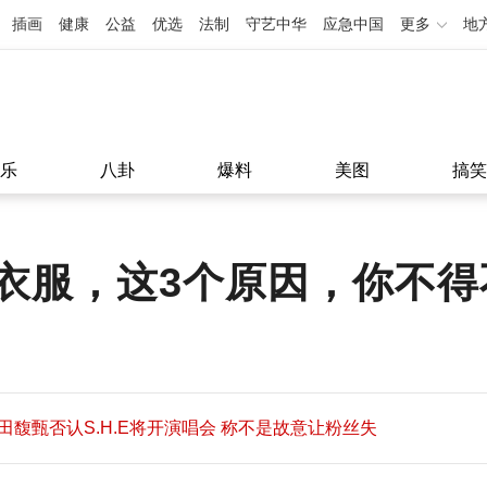
插画
健康
公益
优选
法制
守艺中华
应急中国
更多
地
乐
八卦
爆料
美图
搞笑
衣服，这3个原因，你不得
田馥甄否认S.H.E将开演唱会 称不是故意让粉丝失
望
田馥甄否认S.H.E将开演唱会 称不是故意让粉丝失
11:08