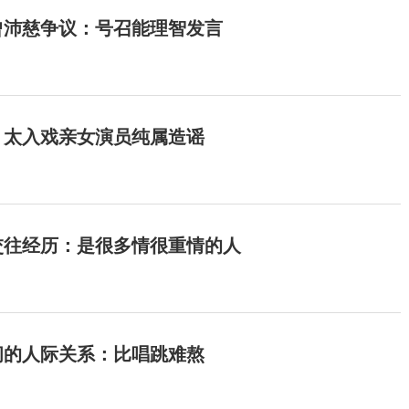
曾沛慈争议：号召能理智发言
：太入戏亲女演员纯属造谣
交往经历：是很多情很重情的人
间的人际关系：比唱跳难熬