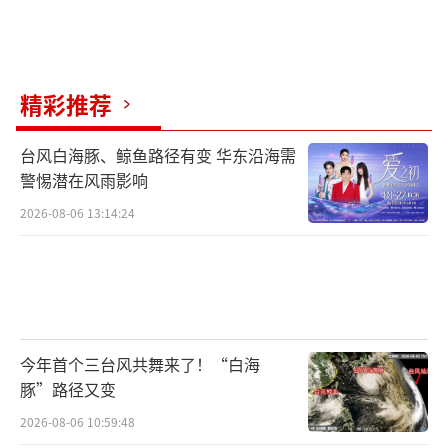
范围和标准缴纳的基本养老保险、基本医疗保
险、失业保险等社会保险费和住房公积金。假
设全年“三险一金”个人缴纳部分为20,000
精彩推荐
元。
专项附加扣除
台风白海豚、鲸鱼路径有变 华东沿海需
警惕潜在风雨影响
子女教育：每个子女每月1000元定额扣
2026-08-06 13:14:24
除。如有2个子女接受全日制学历教育，全年扣
除额为1000×2×12=24,000元。
继续教育：学历（学位）继续教育期间每
月400元定额扣除，同一学历（学位）继续教育
今年首个三台风共舞来了！“白海
扣除期限不超过48个月。技能人员职业资格继
豚”路径又变
续教育、专业技术人员职业资格继续教育，在
2026-08-06 10:59:48