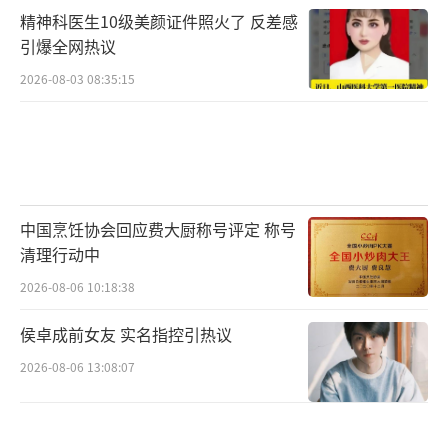
取得相关证书的当年，按照3600元定额扣除。
精神科医生10级美颜证件照火了 反差感
引爆全网热议
大病医疗：在一个纳税年度内，纳税人发
生的与基本医保相关的医药费用支出，扣除医
2026-08-03 08:35:15
保报销后个人负担（指医保目录范围内的自付
部分）累计超过15,000元的部分，在80,000元
限额内据实扣除。
住房贷款利息：本人或者配偶单独或者共
中国烹饪协会回应费大厨称号评定 称号
清理行动中
同使用商业银行或者住房公积金个人住房贷款
为本人或者其配偶购买中国境内住房，发生的
2026-08-06 10:18:38
首套住房贷款利息支出，在实际发生贷款利息
侯卓成前女友 实名指控引热议
的年度，按照每月1000元的标准定额扣除，扣
2026-08-06 13:08:07
除期限最长不超过240个月。
住房租金：按所在城市不同，每月扣除标