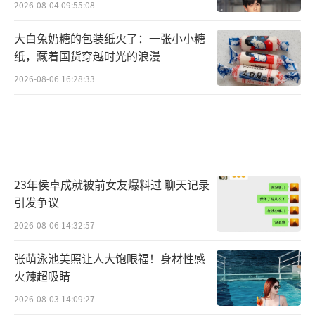
除；国务院规定对公益慈善事业捐赠实行全额
2026-08-04 09:55:08
税前扣除的，从其规定。
（责任编辑：于浩淙 Hzx017
大白兔奶糖的包装纸火了：一张小小糖
纸，藏着国货穿越时光的浪漫
6）
2026-08-06 16:28:33
23年侯卓成就被前女友爆料过 聊天记录
引发争议
2026-08-06 14:32:57
张萌泳池美照让人大饱眼福！身材性感
火辣超吸睛
2026-08-03 14:09:27