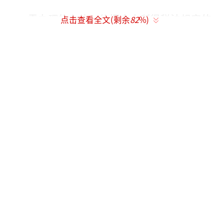
需办理的主体：依据个人所得税法规定的
点击查看全文(剩余
82
%)
居民个人。一般来讲，只要纳税人平时已预缴
税额与年度应纳税额不一致，都可能需要办理
年度汇算。包括已预缴税额大于汇算应纳税额
且申请退税的；取得的综合所得收入超过12万
元且汇算需要补税金额超过400元的；因适用所
得项目错误或者扣缴义务人未依法履行扣缴义
务，造成少申报或者未申报综合所得的纳税人
等。
无需办理的主体：汇算需补税但综合所得
收入全年不超过12万元的；汇算需补税金额不
超过400元的；已预缴税额与汇算应纳税额一致
的；符合汇算退税条件但不申请退税的纳税