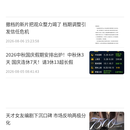
准分别为1500元、1100元、800元。
赡养老人：独生子女每月2000元定额扣
撤档的新片把观众整力竭了 档期调整引
除；非独生子女与兄弟姐妹分摊每月2000元的
发信任危机
扣除额度，每人分摊的额度不能超过每月1000
2026-08-06 15:23:58
元。
2026中秋国庆假期安排出炉！中秋休3
天 国庆连休7天！请3休13超长假
其他依法确定的扣除：如企业年金、职业
年金、商业健康保险、税收递延型商业养老保
2026-08-05 08:41:43
险等。
符合条件的公益慈善事业捐赠：个人将其
所得对教育、扶贫、济困等公益慈善事业进行
捐赠，捐赠额未超过纳税人申报的应纳税所得
天才女友编剧下沉口碑 市场反响两极分
化
额30%的部分，可以从其应纳税所得额中扣