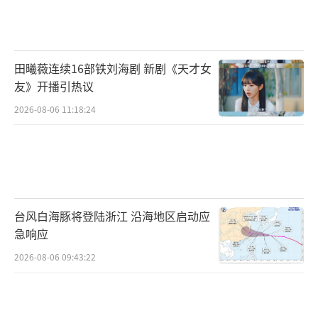
稿酬所得：以收入减除20%的费用后再减
按70%计算收入额。若全年稿酬收入为30,000
田曦薇连续16部铁刘海剧 新剧《天才女
元，收入额为30,000×(1-20%)×70%=16,800
友》开播引热议
元。
2026-08-06 11:18:24
特许权使用费所得：以收入减除20%的费
用后的余额为收入额。假设全年特许权使用费
收入为40,000元，收入额为40,000×(1-20%)=
32,000元。
台风白海豚将登陆浙江 沿海地区启动应
扣除项目
急响应
2026-08-06 09:43:22
基本减除费用：固定为60,000元/年。
专项扣除：包括居民个人按照国家规定的