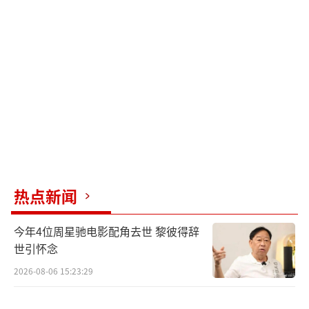
人。
办理时间：通常为次年的3月1日至6月30
日。例如2023年度汇算时间是2024年3月1日至
6月30日，在中国境内无住所的纳税人如果提前
离境的，可以在离境前办理年度汇算。
个税年度汇算清缴怎么计算
综合所得收入额
热点新闻
工资薪金所得：为全年收入全额计入。
今年4位周星驰电影配角去世 黎彼得辞
世引怀念
劳务报酬所得：以收入减除20%的费用后
2026-08-06 15:23:29
的余额为收入额。如全年劳务报酬收入为50,00
0元，收入额为50,000×(1-20%)=40,000元。