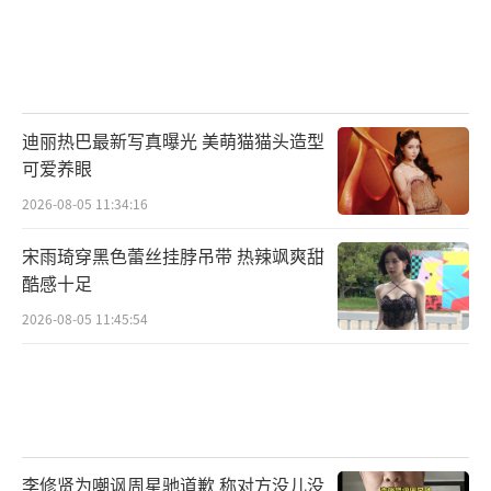
迪丽热巴最新写真曝光 美萌猫猫头造型
可爱养眼
2026-08-05 11:34:16
宋雨琦穿黑色蕾丝挂脖吊带 热辣飒爽甜
酷感十足
2026-08-05 11:45:54
李修贤为嘲讽周星驰道歉 称对方没儿没