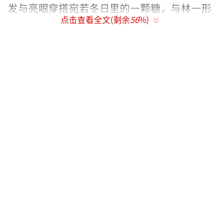
发与亮眼穿搭宛若冬日里的一颗糖，与林一形
点击查看全文(剩余
56
%)
成“最萌身高差”与“冷暖气质碰撞”。
花絮中，虞书欣趴在林一背上笑靥如花，
林一回头对视的瞬间，镜头仿佛自带柔光滤
镜，将“她在闹，他在笑”的青春悸动诠释得
淋漓尽致。
不同于单纯撒糖，《国王在冬眠》更注重
情感深度。卫枝为梦想倔强重生，单崇因伤痛
隐忍退役，两人在冰雪世界中彼此救赎。戏
内，林一背起虞书欣的镜头不仅甜度超标，更
隐喻“互相扶持”的剧情内核；戏外，二人在
综艺《你好星期六》重现剧中告白桥段，虞书
欣大胆喊出“我喜欢你”，林一单膝跪地接