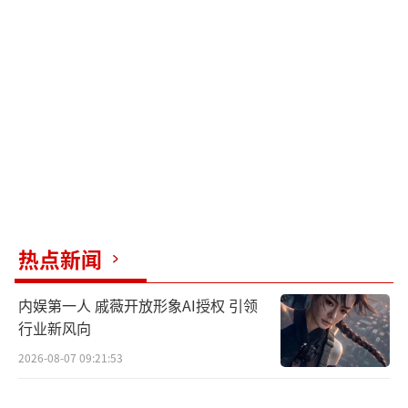
戏，默契值爆表，被赞“售后天花板”。
从路透到花絮，虞书欣与林一的互动频频
出圈，相关话题持续霸榜。观众感慨：“雪
景、少年、治愈爱情，韩剧三要素集齐
了！”“虞书欣的甜妹能量和林一的苏感，简
直是2025最强CP预定了！”
《国王在冬眠》未播先火，这场“冰雪恋
歌”能否成为今冬爆款？3月11日，锁定这场甜
热点新闻
虐交织的治愈之旅，见证“卫枝与单崇”如何
内娱第一人 戚薇开放形象AI授权 引领
融化寒冬。
（责任编辑：卢其龙 CL0882）
行业新风向
2026-08-07 09:21:53