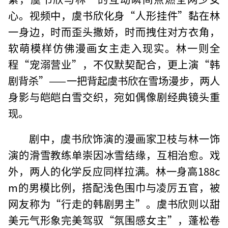
心。视频中，虞书欣化身“人形挂件”黏在林
一身边，时而歪头撒娇，时而拽住对方衣角，
软萌模样仿佛漫画女主走入现实。林一则全
程“宠溺营业”，不仅默契配合，更上演“韩
剧背杀”——一把背起虞书欣在雪场漫步，两人
身影与皑皑白雪交织，宛如偶像剧经典镜头重
现。
剧中，虞书欣饰演的漫画家卫枝与林一饰
演的滑雪教练单崇因冰雪结缘，互相治愈。戏
外，两人的化学反应同样拉满。林一身高188c
m的男模比例，搭配浅色围巾与凌厉五官，被
网友称为“行走的韩剧男主”。虞书欣则以甜
美元气形象完美驾驭“氛围感女主”，蓬松卷