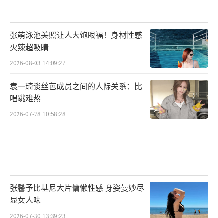
张萌泳池美照让人大饱眼福！身材性感
火辣超吸睛
2026-08-03 14:09:27
袁一琦谈丝芭成员之间的人际关系：比
唱跳难熬
2026-07-28 10:58:28
张馨予比基尼大片慵懒性感 身姿曼妙尽
显女人味
2026-07-30 13:39:23