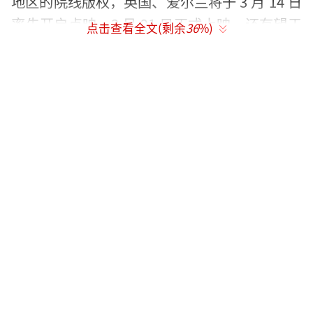
地区的院线版权，英国、爱尔兰将于 3 月 14 日
率先开启点映，3 月 21 日正式上映，还有望于
点击查看全文(剩余
36
%)
4 月 4 日在日本上映。海外市场的陆续上映，
将为其票房增长提供新的动力。
影片在国内外都收获了良好的口碑，被评
价为叙事宏大、画面精美且情节感人。《好莱
坞报道者》称其已是全球电影史上票房最高的
动画电影，法国“大银幕”网站评论其把《头
脑特工队2》和《冰雪奇缘》等好莱坞作品甩在
身后。良好的口碑有助于吸引更多观众走进影
院，推动票房持续增长。
（责任编辑：于浩淙 Hzx017
6）