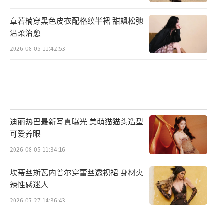
章若楠穿黑色皮衣配格纹半裙 甜飒松弛
温柔治愈
2026-08-05 11:42:53
迪丽热巴最新写真曝光 美萌猫猫头造型
可爱养眼
2026-08-05 11:34:16
坎蒂丝斯瓦内普尔穿蕾丝透视裙 身材火
辣性感迷人
2026-07-27 14:36:43