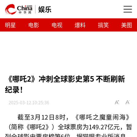
娱乐
明星
电影
电视
爆料
搞笑
美图
《哪吒2》冲刺全球影史第5 不断刷新
纪录！
2025-03-12 10:25:36
截至3月12日8时，《哪吒之魔童闹海》
（简称《哪吒2》）全球票房为149.27亿元，暂
列全球影史票房榜第6位。据猫眼专业版消息，