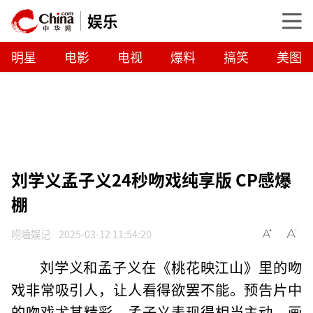
娱乐
明星
电影
电视
爆料
搞笑
美图
刘学义孟子义24秒吻戏纯享版 CP感爆
棚
唠嗑娱记
2025-03-12 11:54:20
刘学义和孟子义在《桃花映江山》里的吻
戏非常吸引人，让人看得欲罢不能。预告片中
的吻戏尤其精彩，孟子义表现得相当主动，画