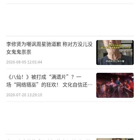
李修贤为嘲讽周星驰道歉 称对方没儿没
女鬼鬼祟祟
2026-08-05 12:01:44
《八仙！》被打成“满遗片”？一
场“网络猎巫”的狂欢！ 文化自信还是
焦虑？
2026-07-20 13:29:10