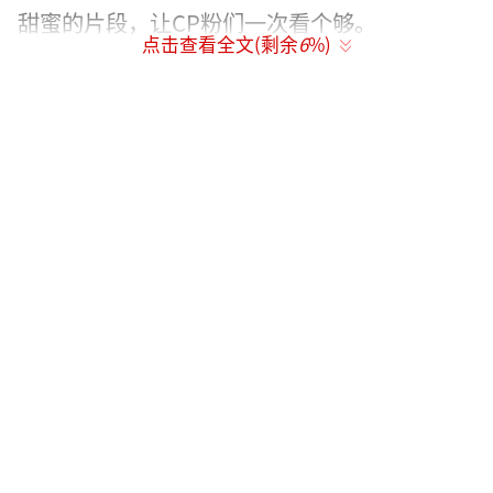
甜蜜的片段，让CP粉们一次看个够。
点击查看全文(剩余
6
%)
（责任编辑：张蕾 TT0001）