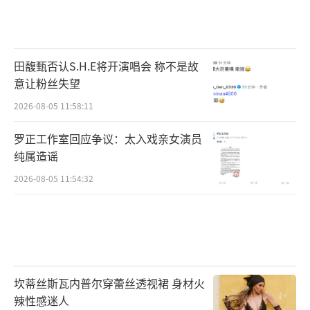
田馥甄否认S.H.E将开演唱会 称不是故
意让粉丝失望
2026-08-05 11:58:11
罗正工作室回应争议：太入戏亲女演员
纯属造谣
2026-08-05 11:54:32
坎蒂丝斯瓦内普尔穿蕾丝透视裙 身材火
辣性感迷人