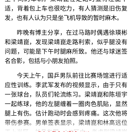
适，背着包上车也很吃力，有人猜测是旧伤复
发，也有人认为只是坐飞机导致的暂时麻木。
昨晚有博主分享，在过马路时偶遇徐瑛彬
和梁靖崑，发现梁靖崑走路利索，似乎腿没有
问题，可能是下午时腿麻所致。他还与球迷签
名合影，包括与小朋友拍照。
今天上午，国乒男队前往比赛场馆进行适
应性训练。李武军发布的视频显示，由于只有
一张球台，队员们轮流练习。梁靖崑和陈垣宇
一起练球，他的左腿缠着一圈肉色肌贴，显然
腿上有伤。估计跑动时会感到疼痛。这次他将
带伤参赛。男单签表显示，梁靖崑和林高远位
于上半区，并且在同一1/8区内。考虑到梁靖崑