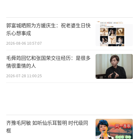
郭富城晒照为方媛庆生：祝老婆生日快
乐心想事成
2026-08-06 10:57:07
毛舜筠回忆和张国荣交往经历：是很多
情很重情的人
2026-07-28 11:00:25
齐豫毛阿敏 如听仙乐耳暂明 时代级同
框