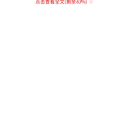
点击查看全文(剩余
63
%)
的伤情，健康成为首要考虑。
运动员难免会受伤，带伤参赛非常不容
易。林诗栋今天穿着红色训练服与王楚钦一同
练球，这孩子对红色情有独钟，连背包和行李
箱都是红色的。明天他在重庆冠军赛的首场比
赛将对阵台北队的高承睿。
此次比赛肖战教练未随队，刘恒教练在一
旁协助捡球。林诗栋和王楚钦都没有主管教练
陪同，预计场外指导将是王皓，而林诗栋可能
由志强教练负责。王楚钦从北京飞往重庆时穿
着精致，但今天训练中汗水浸透衣服。首轮比
赛他将对阵阿鲁纳，尽管有网友希望阿鲁纳实