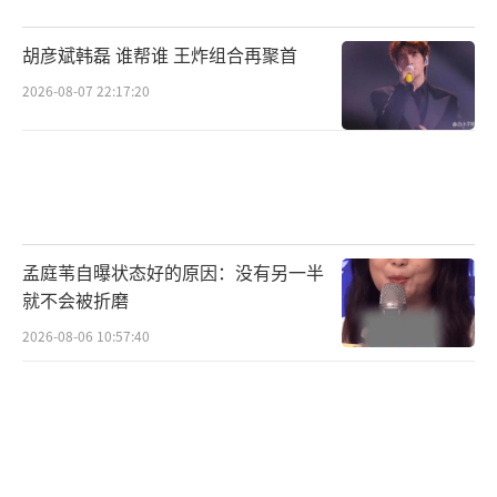
每次看迪亚兹打球，她的刘海儿总是贴在
胡彦斌韩磊 谁帮谁 王炸组合再聚首
脸上，让人担心会影响发挥。小莫提前来到重
2026-08-07 22:17:20
庆参加了线下见面会，今天也开始训练。
（责任编辑：卢其龙 CL0882）
孟庭苇自曝状态好的原因：没有另一半
就不会被折磨
2026-08-06 10:57:40