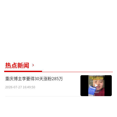
现愿望，但大家更期待王楚钦获胜。
黄友政作为陪练参与比赛，林高远和黄友
政一起训练，林高远的衣服也被汗水湿透。陈
垣宇在一旁观看他们练球。林高远状态良好，
首轮对手是韩国队的赵大成，因此黄友政专门
陪练以应对左手选手。
志强教练被看到头发又多了些白发，他肯
热点新闻
定为梁靖昆的腿伤担忧。毕竟从小带大的孩
子，志强教练希望梁靖昆能够健康完赛。迪亚
重庆博主李要得30天涨粉285万
兹也开始训练，她找小莫一起练球，两人还进
2026-07-27 16:49:50
行了高球练习。迪亚兹首轮对阵王曼昱，虽然
历史战绩不佳，但仍需充分准备，因为乒乓球
比赛中不到最后一刻胜负难料。