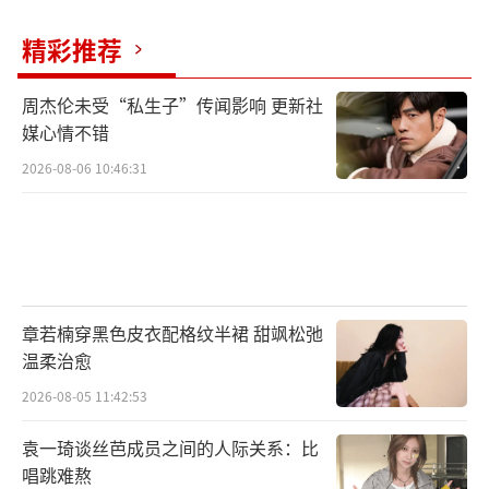
精彩推荐
周杰伦未受“私生子”传闻影响 更新社
媒心情不错
2026-08-06 10:46:31
章若楠穿黑色皮衣配格纹半裙 甜飒松弛
温柔治愈
2026-08-05 11:42:53
袁一琦谈丝芭成员之间的人际关系：比
唱跳难熬