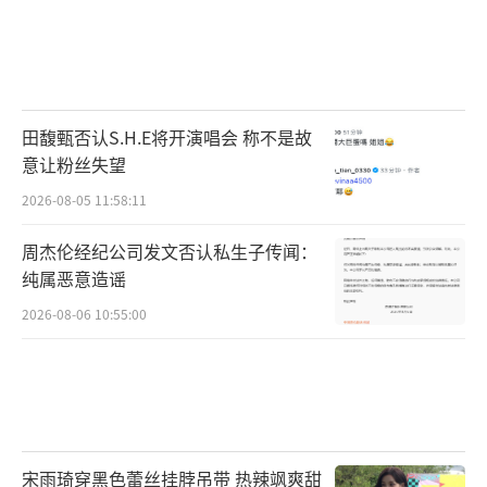
田馥甄否认S.H.E将开演唱会 称不是故
意让粉丝失望
2026-08-05 11:58:11
周杰伦经纪公司发文否认私生子传闻：
纯属恶意造谣
2026-08-06 10:55:00
宋雨琦穿黑色蕾丝挂脖吊带 热辣飒爽甜