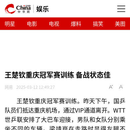
娱乐
明星
电影
电视
爆料
搞笑
美图
王楚钦重庆冠军赛训练 备战状态佳
网易
2025-03-12 12:49:27
王楚钦重庆冠军赛训练。昨天下午，国乒
队员们抵达重庆机场，通过VIP通道离开。WTT
世乒联安排了大巴车迎接，男队和女队分别乘
坐不同的车辆。梁靖崑在走路时显得左腿不