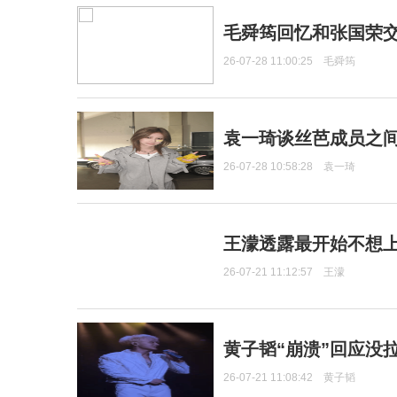
毛舜筠回忆和张国荣
26-07-28 11:00:25
毛舜筠
袁一琦谈丝芭成员之
26-07-28 10:58:28
袁一琦
王濛透露最开始不想上
26-07-21 11:12:57
王濛
黄子韬“崩溃”回应没
26-07-21 11:08:42
黄子韬