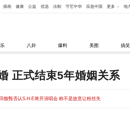
插画
健康
公益
优选
法制
守艺中华
应急中国
更多
地
乐
八卦
爆料
美图
搞笑
婚 正式结束5年婚姻关系
田馥甄否认S.H.E将开演唱会 称不是故意让粉丝失
望
田馥甄否认S.H.E将开演唱会 称不是故意让粉丝失
11:08
望
11:08