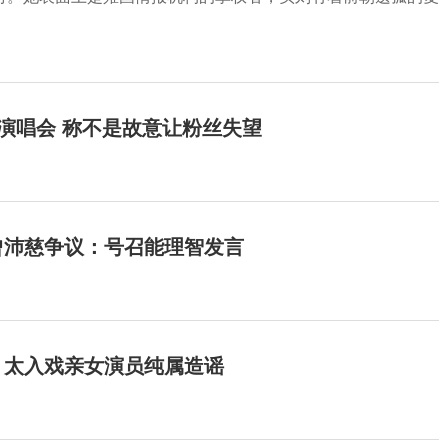
开演唱会 称不是故意让粉丝失望
曾沛慈争议：号召能理智发言
：太入戏亲女演员纯属造谣