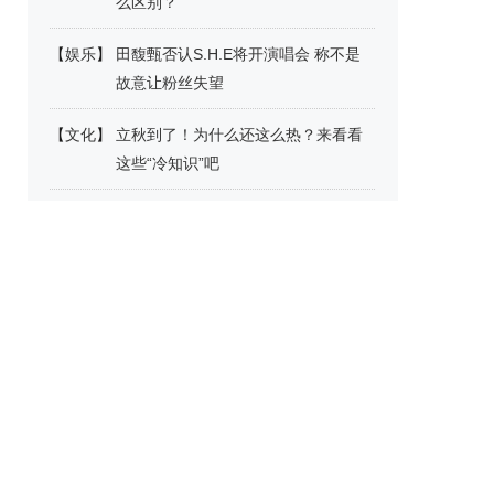
么区别？
【
娱乐
】
田馥甄否认S.H.E将开演唱会 称不是
故意让粉丝失望
【
文化
】
立秋到了！为什么还这么热？来看看
这些“冷知识”吧