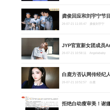
龚俊回应和刘宇宁节
26-07-21 11:05:47
龚俊刘宇宁
JYP官宣新女团成员Ang
26-07-21 10:58:11
Angelababy
白鹿方否认网传经纪人
26-07-21 10:52:57
白鹿
拒绝白幼瘦审美！谢娜