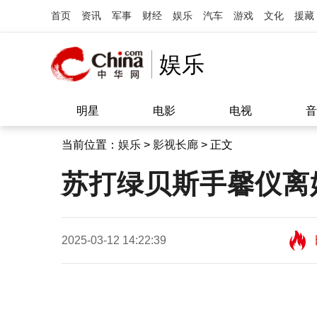
首页
资讯
军事
财经
娱乐
汽车
游戏
文化
援藏
娱乐
明星
电影
电视
音
当前位置：
娱乐
>
影视长廊
> 正文
苏打绿贝斯手馨仪离
2025-03-12 14:22:39