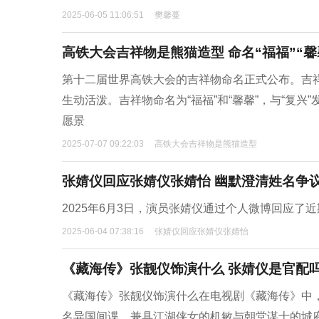
2025-06-05 11:06:51
樊馨蔓
高铁大会吉祥物是熊猫造型 命名“福福”“馨
第十二届世界高铁大会的吉祥物命名正式公布。吉祥
生动活泼。吉祥物命名为“福福”和“馨馨”，与“复
愿景
2025-07-07 09:22:03
高铁大会吉祥物是熊猫造型
张婧仪回应张婧仪张婧怡 幽默澄清姓名争
2025年6月3日，演员张婧仪通过个人微博回应了
2025-06-04 07:38:16
张婧仪回应张婧仪张婧怡
《藏海传》张靓仪饰演什么 张婧仪是官配
《藏海传》张靓仪饰演什么在电视剧《藏海传》中
名异国间谍，兼具江湖侠女的机敏与朝堂谋士的城