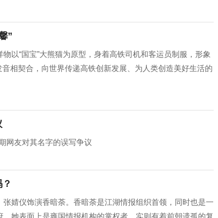
馨”
物以“国宝”大熊猫为原型，身着高铁司机和客运员制服，形象
兴”发音相契合，向世界传递高铁创新发展、为人类创造美好生活的
议
近期网友对其名字的误写争议
吗？
，张婧仪饰演香暗荼。香暗荼是江湖情报组织首领，同时也是一
府。她表面上是雍国情报机构的掌权者，实则有着前朝遗孤的复