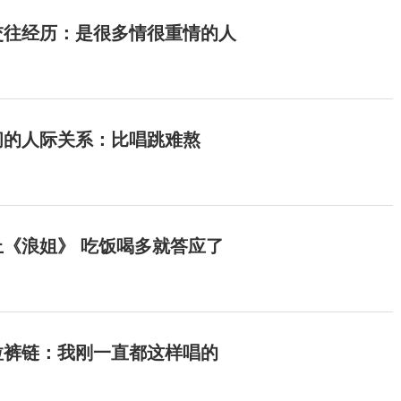
交往经历：是很多情很重情的人
间的人际关系：比唱跳难熬
《浪姐》 吃饭喝多就答应了
拉裤链：我刚一直都这样唱的