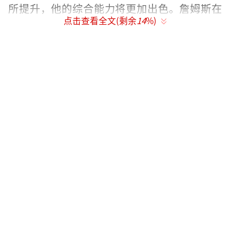
所提升，他的综合能力将更加出色。詹姆斯在
点击查看全文(剩余
14
%)
接受采访时也表达了对范德比尔特的喜爱，认
为他是自己非常看重的防守悍将。
（责任编辑：卢其龙 CL0882）