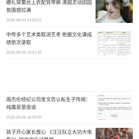
娜扎穿蕾丝上衣配背带裤 清甜灵动田园
氛围感拉满
2026-08-03 13:56:51
中传多个艺术类取消艺考 依据文化课成
绩依次录取
2026-08-06 10:42:35
周杰伦经纪公司发文否认私生子传闻：
纯属恶意造谣
2026-08-06 10:55:00
孩子开心家长放心 《汪汪队立大功大电