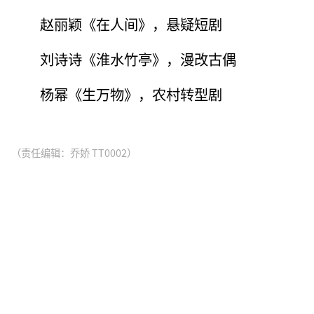
赵丽颖《在人间》，悬疑短剧
刘诗诗《淮水竹亭》，漫改古偶
杨幂《生万物》，农村转型剧
（责任编辑：乔娇 TT0002）