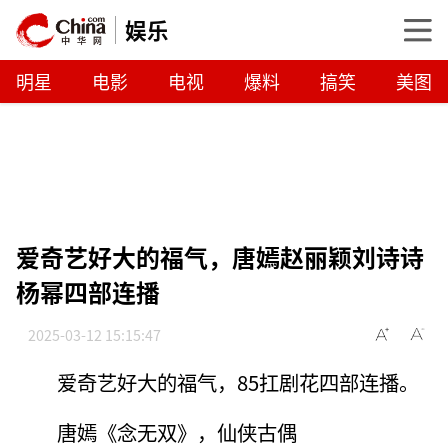
娱乐
明星
电影
电视
爆料
搞笑
美图
爱奇艺好大的福气，唐嫣赵丽颖刘诗诗
杨幂四部连播
2025-03-12 15:15:47
爱奇艺好大的福气，85扛剧花四部连播。
唐嫣《念无双》，仙侠古偶