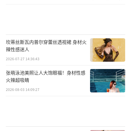
坎蒂丝斯瓦内普尔穿蕾丝透视裙 身材火
辣性感迷人
2026-07-27 14:36:43
张萌泳池美照让人大饱眼福！身材性感
火辣超吸睛
2026-08-03 14:09:27