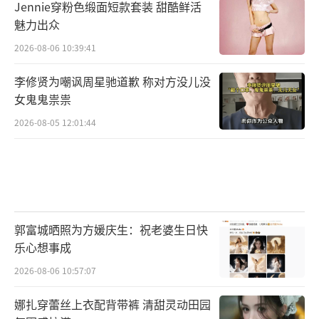
Jennie穿粉色缎面短款套装 甜酷鲜活
魅力出众
2026-08-06 10:39:41
李修贤为嘲讽周星驰道歉 称对方没儿没
女鬼鬼祟祟
2026-08-05 12:01:44
郭富城晒照为方媛庆生：祝老婆生日快
乐心想事成
2026-08-06 10:57:07
娜扎穿蕾丝上衣配背带裤 清甜灵动田园