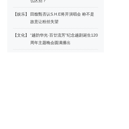
么区别？
【
娱乐
】
田馥甄否认S.H.E将开演唱会 称不是
故意让粉丝失望
【
文化
】
“越韵华光·百廿流芳”纪念越剧诞生120
周年主题晚会圆满播出