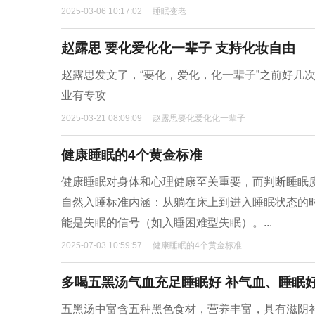
2025-03-06 10:17:02
睡眠变老
赵露思 要化爱化化一辈子 支持化妆自由
赵露思发文了，“要化，爱化，化一辈子”之前好几
业有专攻
2025-03-21 08:09:09
赵露思要化爱化化一辈子
健康睡眠的4个黄金标准
健康睡眠对身体和心理健康至关重要，而判断睡眠质
自然入睡标准内涵：从躺在床上到进入睡眠状态的时
能是失眠的信号（如入睡困难型失眠）。...
2025-07-03 10:59:57
健康睡眠的4个黄金标准
多喝五黑汤气血充足睡眠好 补气血、睡眠
五黑汤中富含五种黑色食材，营养丰富，具有滋阴