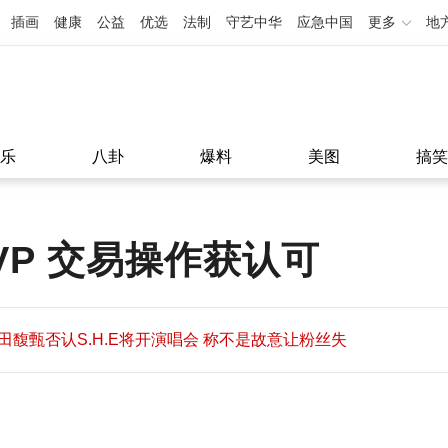
插画
健康
公益
优选
法制
守艺中华
应急中国
更多
地
乐
八卦
爆料
美图
搞笑
P 交易操作获认可
田馥甄否认S.H.E将开演唱会 称不是故意让粉丝失
望
田馥甄否认S.H.E将开演唱会 称不是故意让粉丝失
11:08
望
11:08