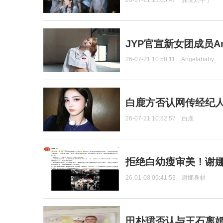
26-07-21 11:05:47
龚俊刘宇宁
JYP官宣新女团成员Ang
26-07-21 10:58:11
Angelababy
白鹿方否认网传经纪人
26-07-21 10:52:57
白鹿
拒绝白幼瘦审美！谢娜
26-01-08 09:41:53
谢娜身材
田朴珺否认与王石离婚