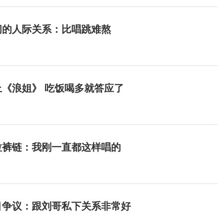
间的人际关系：比唱跳难熬
《浪姐》 吃饭喝多就答应了
拉裤链：我刚一直都这样唱的
目争议：跟刘哥私下关系非常好