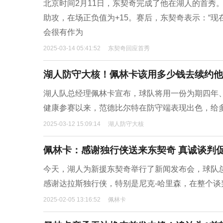
北京时间2月11日，东契奇完成了他在湖人的首秀。
助攻，在场正负值为+15。赛后，东契奇表示：“
会很有作为
2025-03-14 05:41:52
东契奇回应首秀
湖人防守大核！佩林卡该用多少钱去续约他
湖人队总经理佩林卡宣布，球队将用一份为期四年、
健康参赛以来，范德比尔特在防守端表现出色，给
2025-03-12 15:09:14
湖人防守大核
佩林卡：感谢独行侠送来东契奇 真诚谈判
今天，湖人为新援东契奇举行了新闻发布会，球队
感谢达拉斯独行侠，特别是尼克-哈里森，在整个
2025-02-05 13:16:52
佩林卡