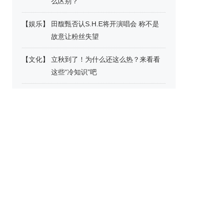
么区别？
【
娱乐
】
田馥甄否认S.H.E将开演唱会 称不是
故意让粉丝失望
【
文化
】
立秋到了！为什么还这么热？来看看
这些“冷知识”吧