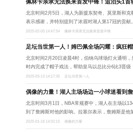
佩林卡亲承无法换来首发中锋！追泊头1首
北京时间2月5日，湖人为新援东契奇、莫里斯和
表示感谢，并特别提到了浓眉对湖人第17冠的贡献。记
2025-02-05 14:47:54
佩林卡亲承无法换来首发中锋
足坛当世第一人！姆巴佩全场闪耀：疯狂帽子
北京时间2月20日凌晨4时，伯纳乌球场灯火通明
时内完成了帽子戏法，帮助皇马以总比分6比3晋级
2025-03-13 14:17:35
足坛当世第一人
偶像的力量！湖人主场场边一小球迷看到詹
北京时间3月1日，NBA常规赛中，湖人在主场以1
到了詹姆斯对他的影响。拉塞尔表示，詹姆斯是他第
2025-01-16 14:02:15
偶像的力量