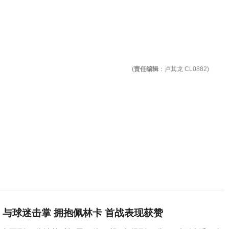
(
责任编辑
：卢其龙 CL0882)
与球迷击掌 拥抱佩林卡 首战表现获赞