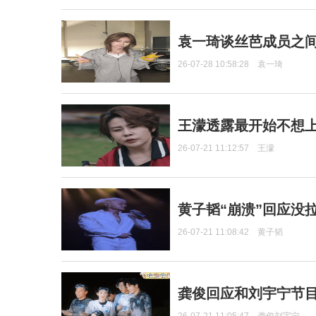
袁一琦谈丝芭成员之
26-07-28 10:58:28
袁一琦
王濛透露最开始不想上
26-07-21 11:12:57
王濛
黄子韬“崩溃”回应没
26-07-21 11:08:42
黄子韬
龚俊回应和刘宇宁节