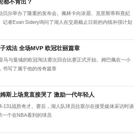
轮都不肯出？
克勒贝尔举办了隆重的发布会。佩林卡向浓眉、克里斯蒂和熹妃
者Evan Sidery询问了湖人在交易截止日前的内线补强计划
戏法 全场MVP 欧冠壮丽篇章
，皇马与曼城的欧冠淘汰赛次回合比赛正式开始。姆巴佩在一小
，书写了属于他的传奇篇章
姆斯上场竟直接哭了 激励一代年轻人
34-131战胜奇才。赛后，湖人队球员拉塞尔在接受媒体采访时谈
一个在NBA看到的球员