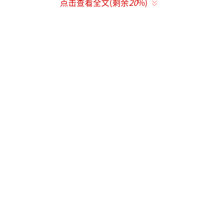
点击查看全文(剩余
20
%)
Gold Medalist股份有限公司在声明中表
示，将基于明确证据，在下周表明立场，澄清
事实并回应毫无根据的谣言。公司对于长时间
引发的关注和疲惫感表示歉意，并恳请公众谅
解。
（责任编辑：卢其龙 CL0882）