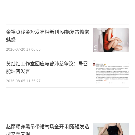
金裕贞浅金短发亮相新刊 明艳复古慵懒
魅惑
2026-07-20 17:06:05
黄灿灿工作室回应与曾沛慈争议：号召
能理智发言
2026-08-05 11:56:27
赵丽颖穿黑吊带裙气场全开 利落短发造
型又美又飒