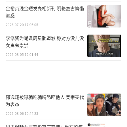
金裕贞浅金短发亮相新刊 明艳复古慵懒
魅惑
2026-07-20 17:06:05
李修贤为嘲讽周星驰道歉 称对方没儿没
女鬼鬼祟祟
2026-08-05 12:01:44
邵逸翔被曝骗吃骗喝恐吓他人 吴宗宪代
为表态
2026-08-06 10:44:23
姆巴佩晒女友背影官宣恋情：你在的每