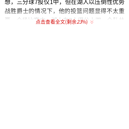
想，三分球7投仅1中，但在湖人以压倒性优势
战胜爵士的情况下，他的投篮问题显得不太重
要。全场比赛中，湖人有7人得分上双，全队共
点击查看全文(剩余
23
%)
送出29次助攻，命中39球，最终轻松大胜爵
士，取得6连胜并升至西部第四。东契奇显然对
自己的表现感到满意，他开心地结束了这场首
秀。
（责任编辑：于浩淙 Hzx0176）