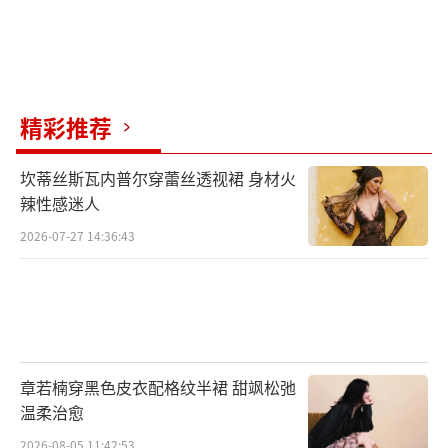
精彩推荐
坎蒂丝斯瓦内普尔穿蕾丝透视裙 身材火
辣性感迷人
2026-07-27 14:36:43
章若楠穿黑色皮衣配格纹半裙 甜飒松弛
温柔治愈
2026-08-05 11:42:53