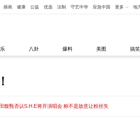
插画
健康
公益
优选
法制
守艺中华
应急中国
更多
地
乐
八卦
爆料
美图
搞笑
！
田馥甄否认S.H.E将开演唱会 称不是故意让粉丝失
望
田馥甄否认S.H.E将开演唱会 称不是故意让粉丝失
11:08
望
11:08