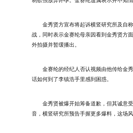
制欲强放弃怀孕。金赛纶遗属表示并不知
金秀贤方宣布将起诉横竖研究所及自
战，同时表示金赛纶母亲因看到金秀贤方
外拍摄并暂缓播出。
金赛纶的经纪人否认视频由他传给金
话如何到了李镇浩手里感到困惑。
金秀贤被爆开始筹备道歉，但其诚意
音，横竖研究所预告手握更多爆料，这场