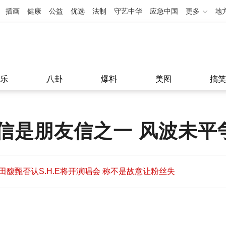
插画
健康
公益
优选
法制
守艺中华
应急中国
更多
地
乐
八卦
爆料
美图
搞笑
信是朋友信之一 风波未平
田馥甄否认S.H.E将开演唱会 称不是故意让粉丝失
望
田馥甄否认S.H.E将开演唱会 称不是故意让粉丝失
11:08
望
11:08