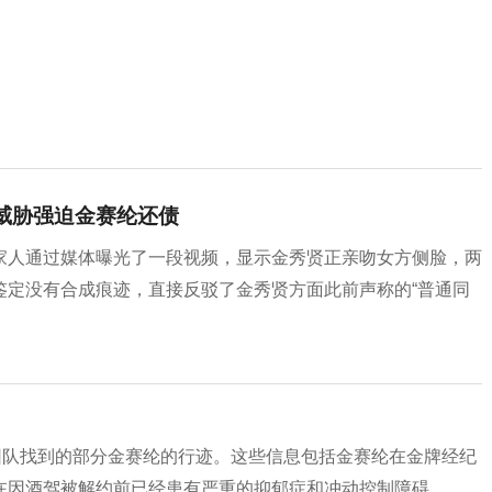
认威胁强迫金赛纶还债
家人通过媒体曝光了一段视频，显示金秀贤正亲吻女方侧脸，两
鉴定没有合成痕迹，直接反驳了金秀贤方面此前声称的“普通同
团队找到的部分金赛纶的行迹。这些信息包括金赛纶在金牌经纪
在因酒驾被解约前已经患有严重的抑郁症和冲动控制障碍