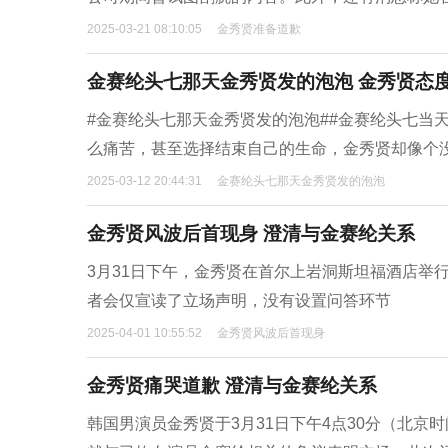
2025-03-21 08:10:05
金秀贤准备道歉
金赛纶头七那天金秀贤发的泡泡 金秀贤态
#金赛纶头七那天金秀贤发的泡泡##金赛纶头七当
么痛苦，甚至选择结束自己的生命，金秀贤却像个
2025-03-12 20:44:31
金赛纶头七那天金秀贤发的泡泡
金秀贤风波后首现身 澄清与金赛纶关系
3月31日下午，金秀贤在首尔上岩洞斯坦福酒店举
者会仅宣读了立场声明，没有设置问答环节
2025-04-01 10:55:52
金秀贤风波后首现身
金秀贤痛哭道歉 澄清与金赛纶关系
韩国男演员金秀贤于3月31日下午4点30分（北京