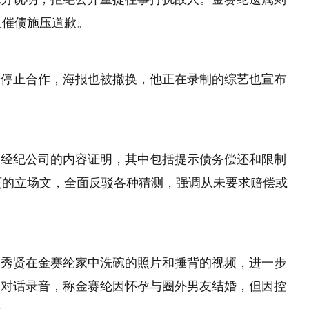
及催债施压道歉。
始停止合作，海报也被撤换，他正在录制的综艺也宣布
贤经纪公司的内容证明，其中包括提示债务偿还和限制
页的立场文，全面反驳各种猜测，强调从未要求赔偿或
金秀贤在金赛纶家中洗碗的照片和捶背的视频，进一步
的对话录音，称金赛纶因怀孕与圈外男友结婚，但因控