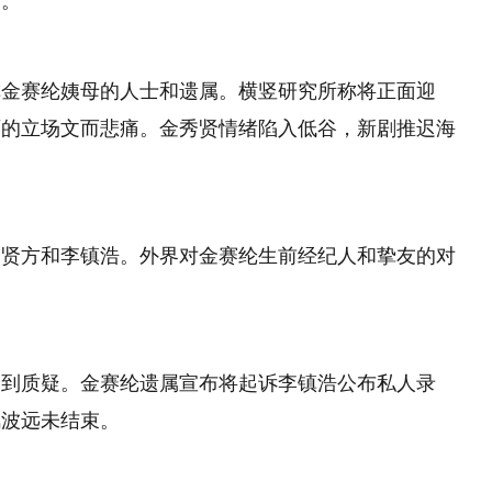
情。
称金赛纶姨母的人士和遗属。横竖研究所称将正面迎
面的立场文而悲痛。金秀贤情绪陷入低谷，新剧推迟海
秀贤方和李镇浩。外界对金赛纶生前经纪人和挚友的对
受到质疑。金赛纶遗属宣布将起诉李镇浩公布私人录
风波远未结束。