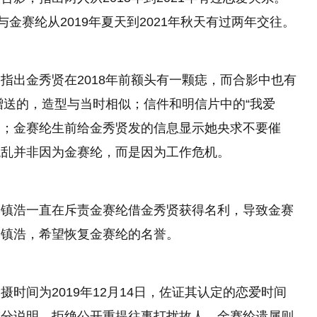
金赛纶从2019年夏天到2021年秋天有过两年交往。
指出金秀贤在2018年前额头有一颗痣，而合影中也有
赠送的，造型与当时相似；信件和明信片中的“我爱
行为；金赛纶生前给金秀贤发的信息显示她央求不要催
混乱并非因为金赛纶，而是因为工作危机。
李镇浩一直在斥责金赛纶借金秀贤获得名利，导致金赛
李镇浩，希望恢复金赛纶的名誉。
时间为2019年12月14日，佐证其认定的恋爱时间
充分说明，拒绝公开重提往事打扰故人。金赛纶遗属则