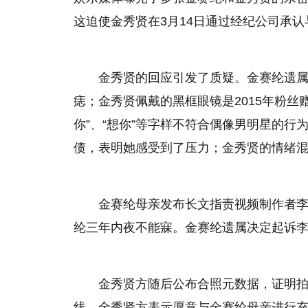
这迫使金秀贤在3月14日通过经纪公司承认与
金秀贤的回应引发了质疑。金赛纶遗属
痣；金秀贤佩戴的黑框眼镜是2015年粉丝
你”、“想你”等字样不符合偶像男明星的
债，表明她感受到了压力；金秀贤的情绪
金赛纶母亲发布长文指责视频制作者
纶三年内夜不能寐。金赛纶遗属决定起诉
金秀贤方随后公布合照元数据，证明拍摄
线。金秀贤方表示愿意与金赛纶母亲进行