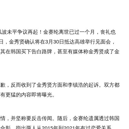
风波未平争议再起！金赛纶离世已过一个月，丧礼也
日，金秀贤确认将在3月30日抵达高雄举行见面会，
为其在韩国买下告白路牌，甚至有媒体称金秀贤成了金
道歉，反而收到了金秀贤方面和李镇浩的起诉。双方都
告有更猛的内容即将曝光。
恋情，并坚称要反击传闻。随后，金赛纶遗属透过韩国
影，指出两人从2015年到2021年有过恋爱关系。