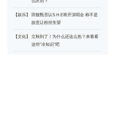
么区别？
【
娱乐
】
田馥甄否认S.H.E将开演唱会 称不是
故意让粉丝失望
【
文化
】
立秋到了！为什么还这么热？来看看
这些“冷知识”吧