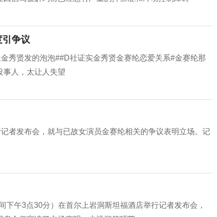
度引争议
天金秀贤发的泡泡##D社证实金秀贤金赛纶恋爱关系#金赛纶那
没事人，太让人失望
行记者发布会，就与已故女演员金赛纶相关的争议表明立场。记
时间下午3点30分）在首尔上岩洞斯坦福酒店举行记者发布会，