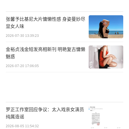
张馨予比基尼大片慵懒性感 身姿曼妙尽
显女人味
2026-07-30 13:39:23
金裕贞浅金短发亮相新刊 明艳复古慵懒
魅惑
2026-07-20 17:06:05
罗正工作室回应争议：太入戏亲女演员
纯属造谣
2026-08-05 11:54:32