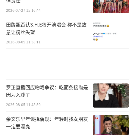
律责任
2026-07-27 15:16:44
田馥甄否认S.H.E将开演唱会 称不是故
意让粉丝失望
2026-08-05 11:58:11
罗正直播回应吻戏争议：吃面条接吻是
因为入戏了
2026-08-05 11:48:59
余文乐早年谈择偶观：年轻时找女朋友
一定要漂亮