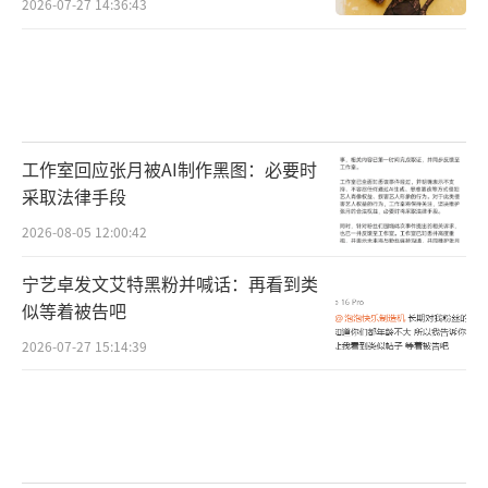
2026-07-27 14:36:43
工作室回应张月被AI制作黑图：必要时
采取法律手段
2026-08-05 12:00:42
宁艺卓发文艾特黑粉并喊话：再看到类
似等着被告吧
2026-07-27 15:14:39