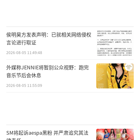
侯明昊方发表声明：已就相关网络侵权
言论进行取证
2026-08-05 11:49:48
外媒称JENNIE将暂别公众视野：跑完
音乐节后会休息
2026-08-05 11:55:09
SM将起诉aespa黑粉 并严肃追究其法