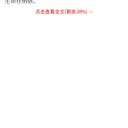
生命在倒数。
点击查看全文(剩余
26
%)
终于，在最后一刻，她赶到了刑场。当她
揭开真相时，全场震惊。她是如何从重重迷雾
中找到关键证据？又是如何凭借一己之力对抗
整个黑暗的阴谋？《雁回时》中的庄寒雁用勇
气和智慧谱写了一曲救家的壮丽悲歌，背后的
故事比想象中更加惊心动魄。
（责任编辑：卢其龙 CL0
882）