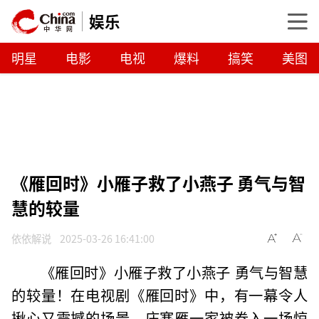
娱乐
明星
电影
电视
爆料
搞笑
美图
《雁回时》小雁子救了小燕子 勇气与智
慧的较量
依依解说
2025-03-26 16:41:00
《雁回时》小雁子救了小燕子 勇气与智慧
的较量！在电视剧《雁回时》中，有一幕令人
揪心又震撼的场景。庄寒雁一家被卷入一场惊