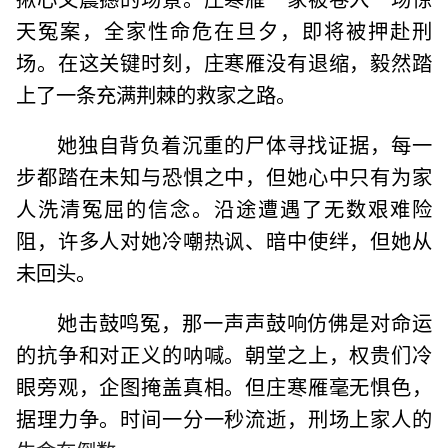
天冤案，全家性命危在旦夕，即将被押赴刑
场。在这关键时刻，庄寒雁没有退缩，毅然踏
上了一条充满荆棘的救家之路。
她独自背负着沉重的尸体寻找证据，每一
步都踏在未知与恐惧之中，但她心中只有为家
人洗清冤屈的信念。沿途遭遇了无数艰难险
阻，许多人对她冷嘲热讽、暗中使绊，但她从
未回头。
她击鼓鸣冤，那一声声鼓响仿佛是对命运
的抗争和对正义的呐喊。朝堂之上，权贵们冷
眼旁观，企图掩盖真相。但庄寒雁毫无惧色，
据理力争。时间一分一秒流逝，刑场上家人的