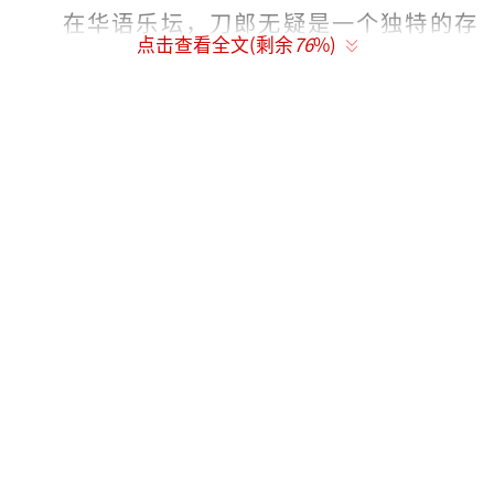
在华语乐坛，刀郎无疑是一个独特的存
点击查看全文(剩余
76
%)
在。凭借一首《罗刹海市》，他再度成为焦
点，让所有人对这位才华横溢的音乐人有了新
的认识。今年春天，随着新作的爆火，刀郎开
启了巡回演唱会之旅，门票在各大城市迅速售
罄。许多歌迷甚至不惜高价从黄牛手中购买门
票。
3月中旬在杭州奥体中心体育馆的那场演唱
会尤为特别。刀郎以《花妖》开场，瞬间将观
众带入梦幻般的音乐世界。除了《花妖》，他
还与周煜琪合作演唱了《爱是你我》，成为当
晚难忘的画面之一。周煜琪是一位毫无名气的
新人歌手，但她的清澈高亢的嗓音与刀郎的独