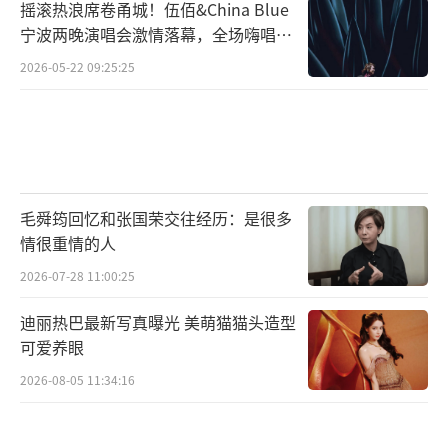
摇滚热浪席卷甬城！伍佰&China Blue
终是个低调且醉心于音乐创作的人，他的音乐
宁波两晚演唱会激情落幕，全场嗨唱氛
理念不会只为了“复仇”而创作。真正卓越的
围炸裂
2026-05-22 09:25:25
音乐作品不会因为一时的流行而声名大噪，也
不会因时光流逝而被人遗忘。
（责任编辑：张蕾 TT0001）
毛舜筠回忆和张国荣交往经历：是很多
情很重情的人
2026-07-28 11:00:25
迪丽热巴最新写真曝光 美萌猫猫头造型
可爱养眼
2026-08-05 11:34:16