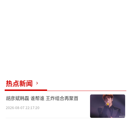
特沙哑嗓音产生了奇妙的化学反应，令人惊
艳。
周煜琪最初是在去年厦门演唱会上紧急顶
替徐子尧与刀郎合作的。当时她只是上海音乐
学院的一名大二学生，但她的表现却让所有人
刮目相看。自那以后，周煜琪成了刀郎演唱会
的常客，两人的配合愈发默契。
刀郎这种“以老带新”的模式并非一时兴
热点新闻
起，而是经过深思熟虑的长远规划。大众眼中
的刀郎要么是草原上的“大老粗”，要么是深
胡彦斌韩磊 谁帮谁 王炸组合再聚首
沉思考者。实际上，刀郎面容慈祥，健谈且充
2026-08-07 22:17:20
满知识分子气质。他的家庭与文工团有深厚的
联系，从小就对音乐充满热爱。