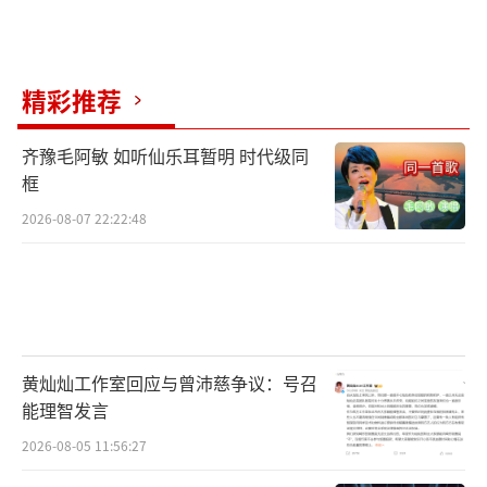
招致了一些争议。部分主流音乐界人士认为他
的歌曲“太过低俗、土气”。
精彩推荐
然而，在刀郎看来，音乐不应被“高
雅”与“低俗”所界定，只要能触动人心，引
齐豫毛阿敏 如听仙乐耳暂明 时代级同
发共鸣就是好音乐。他的音乐源于对生活的感
框
悟，是对平凡人情感的抒发。尽管近年来他鲜
2026-08-07 22:22:48
少参与热闹的音乐活动，但仍不断推出新作
品。虽然这些专辑不如早期作品那样火爆，但
依然展现了他对音乐的执着追求。
2023年，刀郎带着新作《山歌寥哉》强势
黄灿灿工作室回应与曾沛慈争议：号召
回归，尤其是其中的《罗刹海市》在网络上迅
能理智发言
速走红，引发了广泛的讨论。尽管有人认为这
2026-08-05 11:56:27
首歌是对主流音乐名人的“报复”，但刀郎始