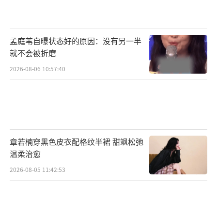
刀郎曾想报考川音学习流行音乐，但由于
当时没有这一专业而退学，开始了四处漂泊的
孟庭苇自曝状态好的原因：没有另一半
生活。尽管父亲反对，母亲的支持给了他继续
就不会被折磨
前行的勇气。他在内江一家歌舞厅担任键盘
2026-08-06 10:57:40
手，收入可观。之后，他又前往成都、重庆等
地，并最终在四川达州发展。在那里，他的独
特嗓音得到了发掘，但乐队因经济和理念问题
多次解散。
章若楠穿黑色皮衣配格纹半裙 甜飒松弛
感情方面，刀郎的第一任妻子在他最困苦
温柔治愈
时离开了他，留下他和襁褓中的女儿。1995
2026-08-05 11:42:53
年，刀郎带着第二任妻子朱梅回到新疆，开始
尝试制作专辑。《西域情歌》和《2002年的第
一场雪》是他音乐风格转变的成功之作，但也