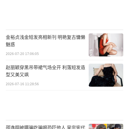
金裕贞浅金短发亮相新刊 明艳复古慵懒
魅惑
2026-07-20 17:06:05
赵丽颖穿黑吊带裙气场全开 利落短发造
型又美又飒
2026-07-16 11:28:56
邵逸翔被曝骗吃骗喝恐吓他人 吴宗宪代