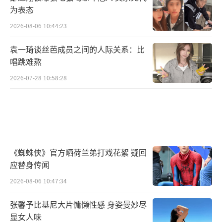
为表态
2026-08-06 10:44:23
袁一琦谈丝芭成员之间的人际关系：比
唱跳难熬
2026-07-28 10:58:28
《蜘蛛侠》官方晒荷兰弟打戏花絮 疑回
应替身传闻
2026-08-06 10:47:34
张馨予比基尼大片慵懒性感 身姿曼妙尽
显女人味