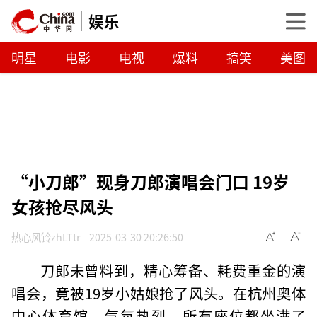
娱乐
明星
电影
电视
爆料
搞笑
美图
“小刀郎”现身刀郎演唱会门口 19岁
女孩抢尽风头
热心风铃zhLTtr
2025-03-30 20:26:50
刀郎未曾料到，精心筹备、耗费重金的演
唱会，竟被19岁小姑娘抢了风头。在杭州奥体
中心体育馆，气氛热烈，所有座位都坐满了