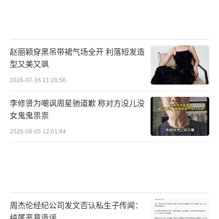
赵丽颖穿黑吊带裙气场全开 利落短发造
型又美又飒
2026-07-16 11:28:56
李修贤为嘲讽周星驰道歉 称对方没儿没
女鬼鬼祟祟
2026-08-05 12:01:44
周杰伦经纪公司发文否认私生子传闻：
纯属恶意造谣