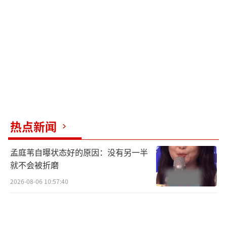
和讨论的对象。雪莉已经离世，她应该得到应
有的尊重和保护。
整个事件从床戏视频的流出到家属的愤怒
发声，再到金秀贤经纪公司的回应和佐证材料
的公开，每一步都充满了争议和讨论。这一事
件不仅揭示了娱乐圈背后的复杂生态，也引发
了社会对个人隐私权保护问题的深刻反思。在
热点新闻
艺术创作和个人隐私之间找到平衡点，以及公
众在消费名人生活时如何保持对当事人的基本
孟庭苇自曝状态好的原因：没有另一半
尊重，这些问题不仅关乎娱乐圈的健康发展，
就不会被折磨
更关乎每一个社会成员的基本权益和尊严。
（责
2026-08-06 10:57:40
任编辑：卢其龙 CL0882）