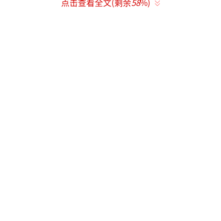
点击查看全文(剩余
58
%)
尽管如此，这则声明并未能平息所有争
议。此前，崔雪莉的哥哥通过社交媒体公开发
文，指责金秀贤及其合作电影《真实》存
在“系统性压迫”，并要求对方就雪莉生前拍
摄的大尺度床戏争议给出明确回应。他表示，
拍摄期间金秀贤对雪莉的态度极不尊重，甚至
打断她的发言，要求她“注意形象”。这种权
力不对等下的操控与漠视，让雪莉陷入自我怀
疑的深渊。
这一事件不仅引发了公众对金秀贤和崔雪
莉关系的猜测，也再次将社会关注的焦点引向
了女性隐私权问题。许多网友认为，无论这场
床戏是否是自愿拍摄，都不应该成为公众消费