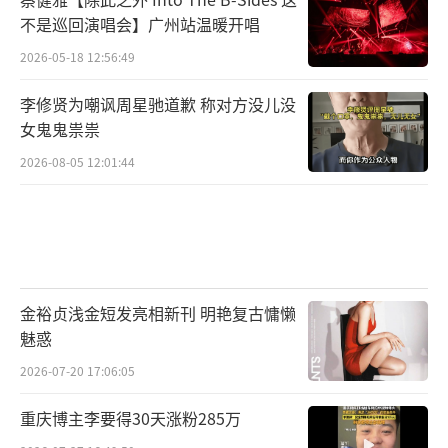
不是巡回演唱会】广州站温暖开唱
2026-05-18 12:56:49
李修贤为嘲讽周星驰道歉 称对方没儿没
女鬼鬼祟祟
2026-08-05 12:01:44
金裕贞浅金短发亮相新刊 明艳复古慵懒
魅惑
2026-07-20 17:06:05
重庆博主李要得30天涨粉285万