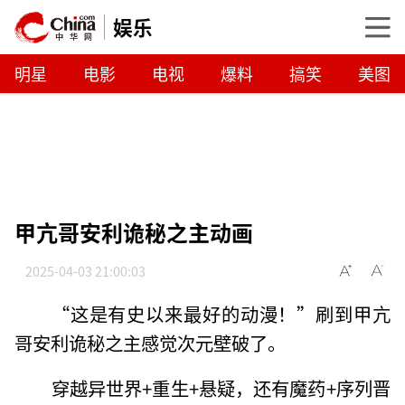
娱乐
明星
电影
电视
爆料
搞笑
美图
甲亢哥安利诡秘之主动画
2025-04-03 21:00:03
“这是有史以来最好的动漫！”刷到甲亢
哥安利诡秘之主感觉次元壁破了。
穿越异世界+重生+悬疑，还有魔药+序列晋