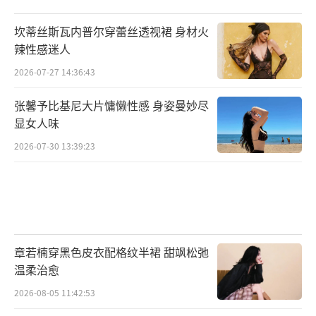
坎蒂丝斯瓦内普尔穿蕾丝透视裙 身材火
辣性感迷人
2026-07-27 14:36:43
张馨予比基尼大片慵懒性感 身姿曼妙尽
显女人味
2026-07-30 13:39:23
章若楠穿黑色皮衣配格纹半裙 甜飒松弛
温柔治愈
2026-08-05 11:42:53