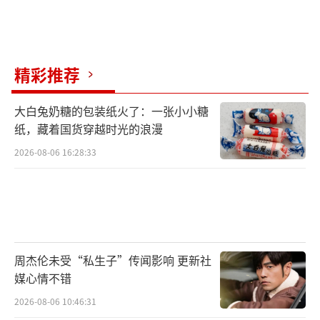
过报警或社交媒体求助。影视圈从业者需认清
出品方和导演信息，留心保密要求，小心微信
群中的组讯，确认剧组地点和招募流程，警惕
精彩推荐
单独去境外的机会。
大白兔奶糖的包装纸火了：一张小小糖
王星能在短时间内获救，靠的是运气。如
纸，藏着国货穿越时光的浪漫
果不是女友及时报警并在社交媒体求助，以及
2026-08-06 16:28:33
知名演员龚俊和其他明星的关注，结果可能不
同。模特杨泽琪、灯光师小孙等至今未有消
息。杨泽琪的父亲已抵达泰国寻求帮助：“我
怕再也见不到我的儿子。”希望更多的“星
星”也能安全回家。
（责任编辑：张蕾 TT0001）
周杰伦未受“私生子”传闻影响 更新社
媒心情不错
2026-08-06 10:46:31