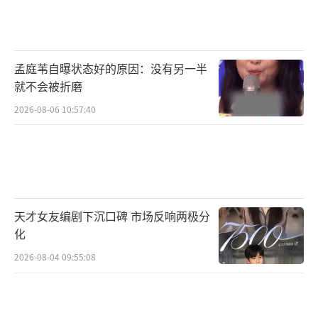
“颜十六”的真实身份扑朔迷离。演员邓
友和任逍遥等人揭露，“颜十六”曾用多个名
字，在横店当过群演和武行，后来转行做动作
孟庭苇自曝状态好的原因：没有另一半
指导和导演。他的社交媒体最后动态停在2018
就不会被折磨
年，有网友认为其中隐藏求助信息。
2026-08-06 10:57:40
选角导演毕英杰怀疑，这可能是新出现的
犯罪手段。他提到，影视从业者急于改善经济
状况，容易上当受骗。王星的女朋友曝光了他
们的聊天记录，显示他曾因薪水不错、不想失
天才女友编剧下沉口碑 市场反响两极分
信于人等原因决定飞往泰国。
化
赵峰提醒，面对招聘陷阱，要提高警觉，
2026-08-04 09:55:08
提前甄别信息。如果不幸被困，要保持冷静，
尽快自救，并告知外界关键信息。家人也可通