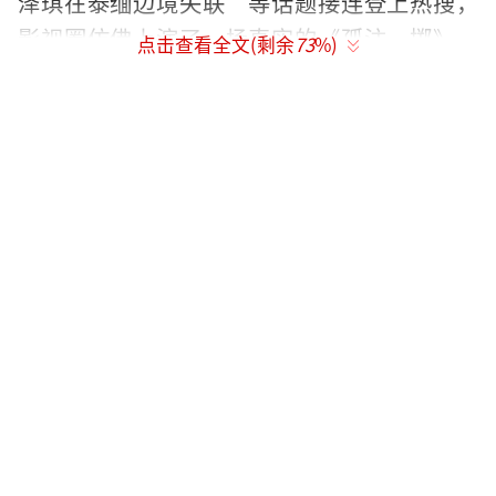
泽琪在泰缅边境失联”等话题接连登上热搜，
影视圈仿佛上演了一场真实的《孤注一掷》。
点击查看全文(剩余
73
%)
镁光灯下的这些人成了某些人的猎物。
1月3日，王星在泰缅边界失联，引起了各
方关注；1月8日，25岁的模特杨泽琪的表姐在
社交网络上求助，表示她在2024年12月20日在
泰缅边境失联；与此同时，河南许昌的贾女士
也求助媒体，称她21岁的儿子小孙也陷入了类
似的骗局。
经过整理相关资料，发现三人的被骗经历
惊人相似。王星在一个演员接戏群里收到组
讯，添加了演员统筹“颜十六”的微信，视频
试戏通过后前往泰国进组；小孙之前在浙江横