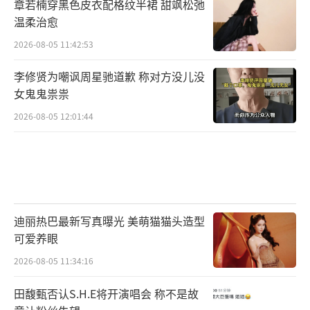
章若楠穿黑色皮衣配格纹半裙 甜飒松弛
温柔治愈
2026-08-05 11:42:53
李修贤为嘲讽周星驰道歉 称对方没儿没
女鬼鬼祟祟
2026-08-05 12:01:44
迪丽热巴最新写真曝光 美萌猫猫头造型
可爱养眼
2026-08-05 11:34:16
田馥甄否认S.H.E将开演唱会 称不是故