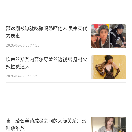
邵逸翔被曝骗吃骗喝恐吓他人 吴宗宪代
为表态
2026-08-06 10:44:23
坎蒂丝斯瓦内普尔穿蕾丝透视裙 身材火
辣性感迷人
2026-07-27 14:36:43
袁一琦谈丝芭成员之间的人际关系：比
唱跳难熬