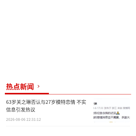
店影视城当过灯光师，通过中介结识了“颜十
六”，应对方邀请去泰国拍电影；杨泽琪在通
告群中发现拍摄通知，报名并通过视频面试后
准备前往泰国。比对后发现，王星和小孙添加
的“颜十六”是同一个账号，而王星和杨泽琪
收到的影视公司介绍都是“泰国GMMGrammy
公司”。
不法分子的手法也雷同：剧组信息不透
明、中途换车、家属接到电话时受害者状态异
热点新闻
常。律师赵峰分析，骗子利用微信通知群行
63岁关之琳否认与27岁模特恋情 不实
骗，施加心理压力，让受害者短时间内做决
信息引发热议
定。这种行为可能触犯诈骗罪、绑架罪、组织
2026-08-06 22:31:12
他人越境罪等。