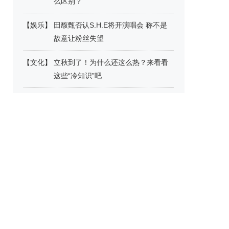
么区别？
【
娱乐
】
田馥甄否认S.H.E将开演唱会 称不是
故意让粉丝失望
【
文化
】
立秋到了！为什么还这么热？来看看
这些“冷知识”吧