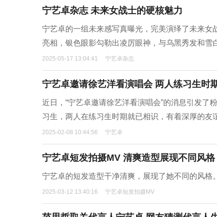
宁艺卓杂志 未来女战士的硬核魅力
宁艺卓的一组未来感写真曝光，完美演绎了未来女
亮相，银色眼影勾勒出凌厉眼神，与乌黑秀发和雪
2025-05-17 13:04:41
宁艺卓杂志
宁艺卓邀请徐艺洋看演唱会 两人练习生时
近日，“宁艺卓邀请徐艺洋看演唱会”的消息引发了粉
习生，两人在练习生时期就已相识，有着深厚的友
2025-02-08 10:44:56
宁艺卓
宁艺卓短发拍摄MV 清爽造型展现不同风格
宁艺卓的短发造型干净清爽，展现了她不同的风格
2025-03-12 13:40:16
宁艺卓短发拍摄MV