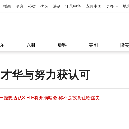
插画
健康
公益
优选
法制
守艺中华
应急中国
更多
地
乐
八卦
爆料
美图
搞笑
 才华与努力获认可
田馥甄否认S.H.E将开演唱会 称不是故意让粉丝失
望
田馥甄否认S.H.E将开演唱会 称不是故意让粉丝失
11:08
望
11:08