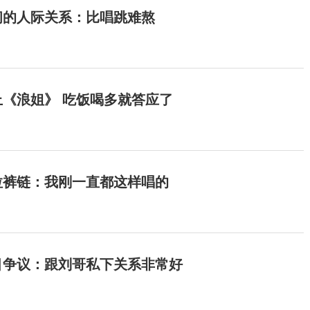
间的人际关系：比唱跳难熬
《浪姐》 吃饭喝多就答应了
拉裤链：我刚一直都这样唱的
目争议：跟刘哥私下关系非常好