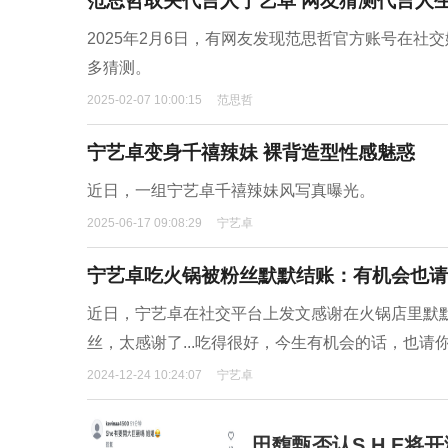
范思哲取关代言人宁艺卓 网友猜测代言人
2025年2月6日，有网友发现范思哲官方账号在
多猜测。
2025-02-07 10:00:15
范思哲
宁艺卓变身千禧辣妹 裸背造型性感魅惑
近日，一组宁艺卓千禧辣妹风写真曝光。
2025-06-17 09:08:29
宁艺卓
宁艺卓吃火锅被粉丝默默结账：有机会也请
近日，宁艺卓在社交平台上发文感谢在火锅店里默
丝，太感谢了...吃得很好，今生有机会的话，也
2024-12-24 10:24:07
宁艺卓
田馥甄否认S.H.E将