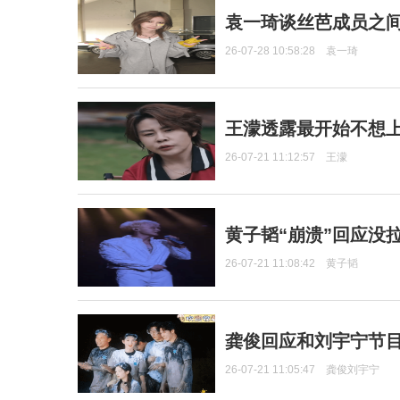
袁一琦谈丝芭成员之
26-07-28 10:58:28
袁一琦
王濛透露最开始不想上
26-07-21 11:12:57
王濛
黄子韬“崩溃”回应没
26-07-21 11:08:42
黄子韬
龚俊回应和刘宇宁节
26-07-21 11:05:47
龚俊刘宇宁