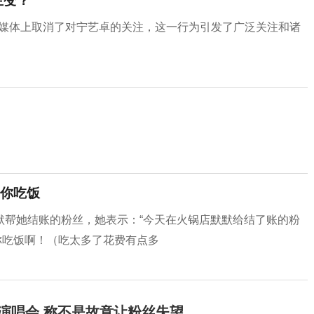
生变？
社交媒体上取消了对宁艺卓的关注，这一行为引发了广泛关注和诸
你吃饭
默帮她结账的粉丝，她表示：“今天在火锅店默默给结了账的粉
请你吃饭啊！（吃太多了花费有点多
开演唱会 称不是故意让粉丝失望