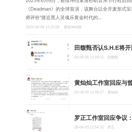
2025年6月6日，蔡徐坤结束洛杉矶音乐节行程后
《Deadman》的全球首演，该舞台以全开麦形
师评价“接近黑人灵魂乐黄金时代的...
2025-06-06 13:25:06
蔡徐坤回国
田馥甄否认S.H.E将
26-08-05 11:58:11
田馥甄
黄灿灿工作室回应与
26-08-05 11:56:27
黄灿灿
罗正工作室回应争议
26-08-05 11:54:32
罗正