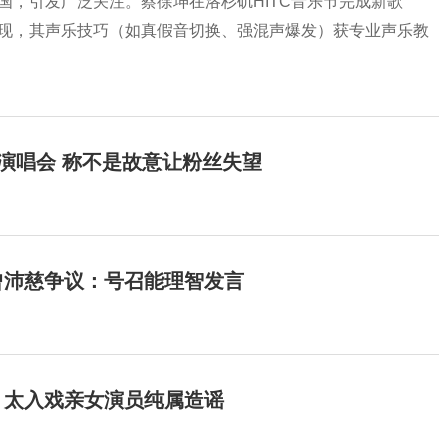
回国，引发广泛关注。蔡徐坤在洛杉矶HITC音乐节完成新歌
式呈现，其声乐技巧（如真假音切换、强混声爆发）获专业声乐教
开演唱会 称不是故意让粉丝失望
曾沛慈争议：号召能理智发言
：太入戏亲女演员纯属造谣