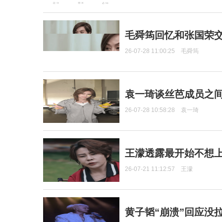
毛舜筠回忆和张国荣
26-07-28 11:00:25
毛舜筠
袁一琦谈丝芭成员之
26-07-28 10:58:28
袁一琦
王濛透露最开始不想上
26-07-21 11:12:57
王濛
黄子韬“崩溃”回应没