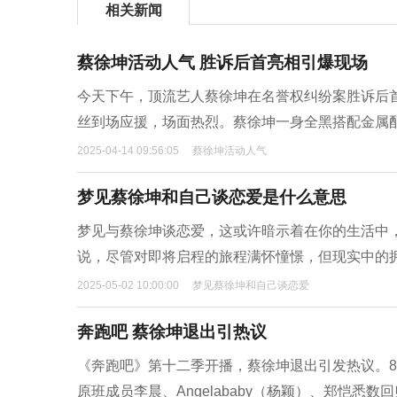
相关新闻
蔡徐坤活动人气 胜诉后首亮相引爆现场
今天下午，顶流艺人蔡徐坤在名誉权纠纷案胜诉后
丝到场应援，场面热烈。蔡徐坤一身全黑搭配金属
2025-04-14 09:56:05
蔡徐坤活动人气
梦见蔡徐坤和自己谈恋爱是什么意思
梦见与蔡徐坤谈恋爱，这或许暗示着在你的生活中
说，尽管对即将启程的旅程满怀憧憬，但现实中的
2025-05-02 10:00:00
梦见蔡徐坤和自己谈恋爱
奔跑吧 蔡徐坤退出引热议
《奔跑吧》第十二季开播，蔡徐坤退出引发热议。8
原班成员李晨、Angelababy（杨颖）、郑恺悉