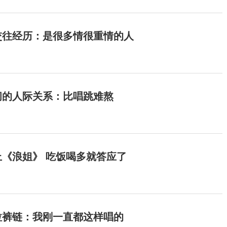
交往经历：是很多情很重情的人
间的人际关系：比唱跳难熬
《浪姐》 吃饭喝多就答应了
拉裤链：我刚一直都这样唱的