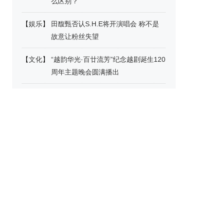
么区别？
【
娱乐
】
田馥甄否认S.H.E将开演唱会 称不是
故意让粉丝失望
【
文化
】
“越韵华光·百廿流芳”纪念越剧诞生120
周年主题晚会圆满播出