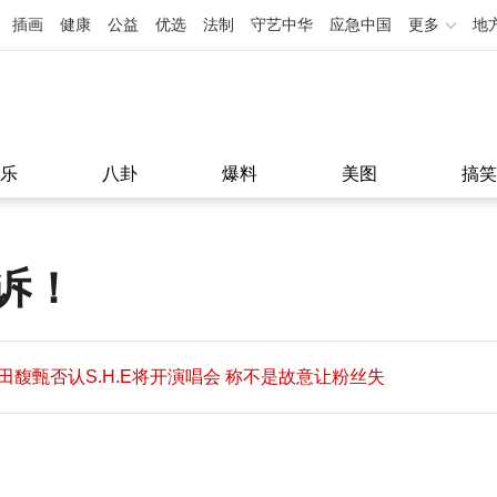
插画
健康
公益
优选
法制
守艺中华
应急中国
更多
地
乐
八卦
爆料
美图
搞笑
诉！
田馥甄否认S.H.E将开演唱会 称不是故意让粉丝失
望
田馥甄否认S.H.E将开演唱会 称不是故意让粉丝失
11:08
望
11:08