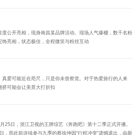
首度公开亮相，现身南昌某品牌活动。现场人气爆棚，数千名粉
配饰亮相，状态极佳，全程微笑与粉丝互动
，真爱可能近在咫尺，只是你未曾察觉。对于热爱旅行的人来
拥挤可能会让美景大打折扣
月25日，浙江卫视的王牌综艺《奔跑吧》第十二季正式开播。
数回归，而此前连续参与九季的蔡徐坤因“行程冲突”遗憾退出，由新