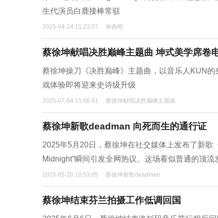
生代演员白鹿接棒常驻
2025-04-24 11:23:07
奔跑吧
蔡徐坤献唱决胜巅峰主题曲 坤式美学席卷
蔡徐坤操刀《决胜巅峰》主题曲，以音乐人KUN
戏体验即将迎来史诗级升级
2025-07-04 11:06:41
蔡徐坤献唱决胜巅峰主题曲
蔡徐坤新歌deadman 向死而生的通行证
2025年5月20日，蔡徐坤在社交媒体上发布了新歌《Dead
Midnight”瞬间引发全网热议。这场看似普通的
2025-05-20 10:53:05
蔡徐坤新歌deadman
蔡徐坤结束芬兰拍摄工作低调回国