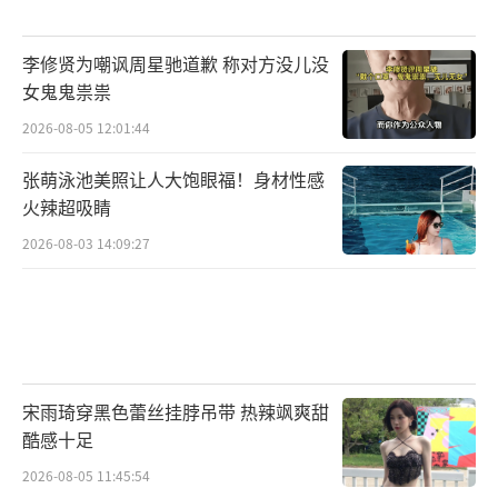
李修贤为嘲讽周星驰道歉 称对方没儿没
女鬼鬼祟祟
2026-08-05 12:01:44
张萌泳池美照让人大饱眼福！身材性感
火辣超吸睛
2026-08-03 14:09:27
宋雨琦穿黑色蕾丝挂脖吊带 热辣飒爽甜
酷感十足
2026-08-05 11:45:54