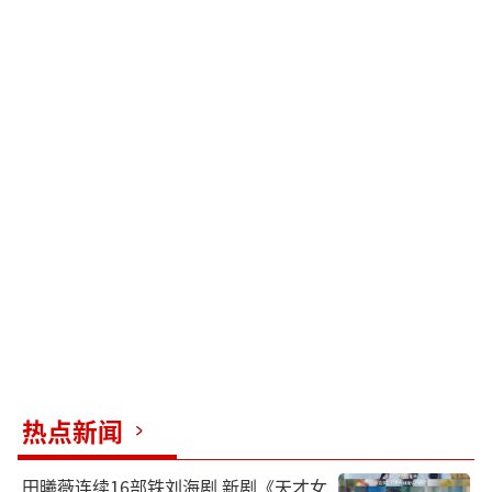
热点新闻
田曦薇连续16部铁刘海剧 新剧《天才女