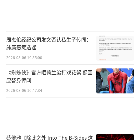
周杰伦经纪公司发文否认私生子传闻：
纯属恶意造谣
2026-08-06 10:55:00
《蜘蛛侠》官方晒荷兰弟打戏花絮 疑回
应替身传闻
2026-08-06 10:47:34
蔡健雅【除此之外 Into The B-Sides 这