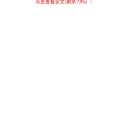
点击查看全文(剩余
73
%)
抱自己。学着翻篇，不是为了原谅谁，而是为
了放过自己。
林美贞还在文中写了很多为自己而活、为
自己新的人生加油打气的话语。这些话不是鸡
汤，而是对婚姻和感情屡屡失望后的真实告
白。几天前，她发表了一些失落的文字，被猜
测与孙兴的感情又出了问题。果然，没过几天
便官宣了离婚的消息。要知道，他们去年末才
刚刚宣布复合，满打满算也才刚过去四个月。
去年12月底，退圈多年的孙兴因感情变化
登上了热搜。此前曾多次背叛婚姻的他，被传
出与第二任妻子林美贞复合。相关话题引发关