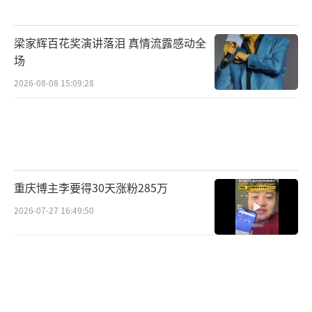
在感情生活上，孙兴的经历也足够丰富。2
005年，林美贞生下儿子刚两年，孙兴便移情别
梁家辉百花奖演讲落泪 真情流露感动全
恋背叛了婚姻。他在内地拍摄《铁将军阿贵》
场
续集时，爱上了舞蹈演员骆丽娜，两人一度到
2026-08-08 15:09:28
了谈婚论嫁的地步。吸毒事件发生后，孙兴的
演艺事业一落千丈，与骆丽娜也于不久后分道
扬镳。经历了事业和感情的起落后，孙兴又想
到了林美贞，选择了浪子回头。2015年1月，孙
兴专门购买了钻戒，二度向林美贞求婚，林美
重庆博主李要得30天涨粉285万
贞收下钻戒并重新接纳了他。可惜好景不长。
2026-07-27 16:49:50
大约2019年，有网友在某富商的婚礼现场
遇到了孙兴，他身边是一位满身刺青、留着银
色寸头的富婆。席间两人多次搂抱、亲吻，宛
如热恋中的小情侣。后来我们知道，这位寸头