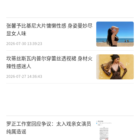
张馨予比基尼大片慵懒性感 身姿曼妙尽
显女人味
2026-07-30 13:39:23
坎蒂丝斯瓦内普尔穿蕾丝透视裙 身材火
辣性感迷人
2026-07-27 14:36:43
罗正工作室回应争议：太入戏亲女演员
纯属造谣