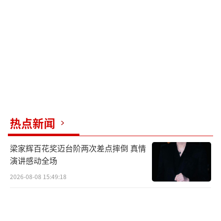
注后，媒体向孙兴所属的经纪公司求证，得到
了肯定的答复。工作人员表示，孙兴这两年经
常在宝岛见导演和剧组的朋友，与林美贞相处
的时间也比较多，在接触过程中又重新找到了
当年恋爱时的感觉。被问到是否会复婚时，双
方都表示很珍惜目前的感觉。从这次林美贞再
度宣布离婚来看，当时双方可能已经做了复婚
的决定。
热点新闻
孙兴曾是一位观众特别熟悉的演员，出演
梁家辉百花奖迈台阶两次差点摔倒 真情
过《家有仙妻》中的“沈公子”、马景涛版
演讲感动全场
《倚天屠龙记》中的杨逍等角色。2011年，孙
2026-08-08 15:49:18
兴涉嫌吸毒被北京警方抓获，承认有五年吸毒
史。这次事件彻底葬送了他的演艺前景。