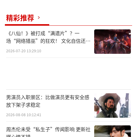
富婆叫“燕子”，此后很长一段时间里，孙兴
和燕子经常双宿双出。当时有媒体曾就此事采
精彩推荐
访过林美贞，她的回应是：“这是他的事情，
《八仙！》被打成“满遗片”？一
我没有什么可回应的。”
场“网络猎巫”的狂欢！ 文化自信还是
焦虑？
鉴于孙兴过往的行为，去年末林美贞能选
2026-07-20 13:29:10
择复合，大家都感到意外。没想到仅仅过了四
个月，两人再一次分道扬镳。看来，孙兴还是
那个孙兴，他没有变。
林美贞与孙兴再离婚。
男演员入职景区：比做演员更有安全感
（责任编辑：卢其龙 CL0882）
放下架子求稳定
2026-08-08 10:12:41
周杰伦未受“私生子”传闻影响 更新社
媒心情不错