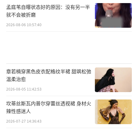
孟庭苇自曝状态好的原因：没有另一半
就不会被折磨
2026-08-06 10:57:40
章若楠穿黑色皮衣配格纹半裙 甜飒松弛
温柔治愈
2026-08-05 11:42:53
坎蒂丝斯瓦内普尔穿蕾丝透视裙 身材火
辣性感迷人
2026-07-27 14:36:43