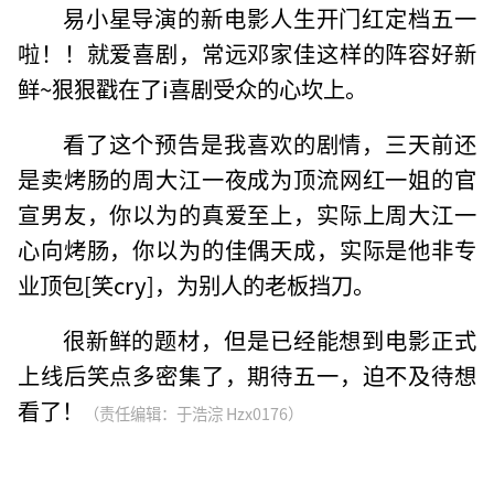
易小星导演的新电影人生开门红定档五一
啦！！就爱喜剧，常远邓家佳这样的阵容好新
鲜~狠狠戳在了i喜剧受众的心坎上。
看了这个预告是我喜欢的剧情，三天前还
是卖烤肠的周大江一夜成为顶流网红一姐的官
宣男友，你以为的真爱至上，实际上周大江一
心向烤肠，你以为的佳偶天成，实际是他非专
业顶包[笑cry]，为别人的老板挡刀。
很新鲜的题材，但是已经能想到电影正式
上线后笑点多密集了，期待五一，迫不及待想
看了！
（责任编辑：于浩淙 Hzx0176）