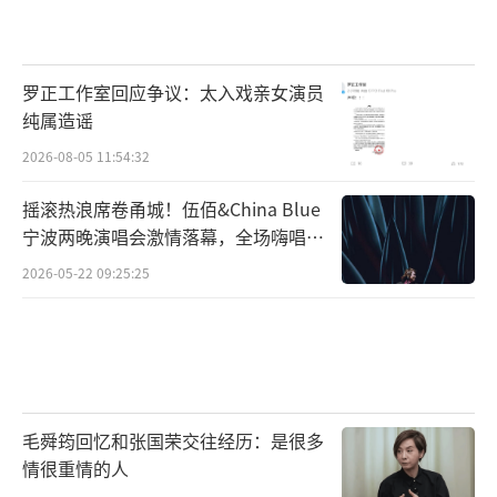
罗正工作室回应争议：太入戏亲女演员
纯属造谣
2026-08-05 11:54:32
摇滚热浪席卷甬城！伍佰&China Blue
宁波两晚演唱会激情落幕，全场嗨唱氛
围炸裂
2026-05-22 09:25:25
毛舜筠回忆和张国荣交往经历：是很多
情很重情的人