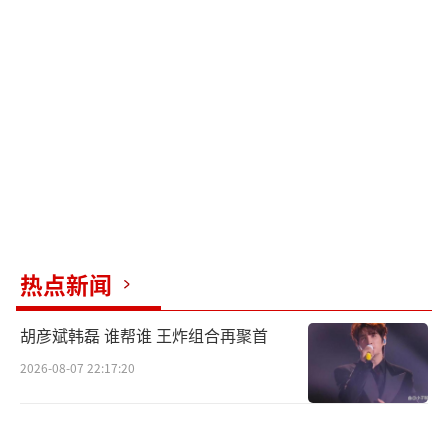
增添了更多欢乐与温馨。此前参加亲子节目
《想想办法吧！爸爸》时，黄莺展现出了聪明
懂事的一面，与父母相处融洽。此次一家人共
赴演唱会，黄莺兴奋地沉浸在音乐中，跟着节
奏摇摆哼唱，父母眼中满是宠溺与爱意。
朱茵和黄贯中非常重视对女儿的教育与陪
伴，即便工作繁忙，也会抽出时间带她体验生
活、培养兴趣爱好。看演唱会不仅是享受音
乐，更是增进亲情、留下美好回忆的机会。在
热点新闻
娱乐圈的聚光灯下，他们用心经营家庭，展现
胡彦斌韩磊 谁帮谁 王炸组合再聚首
了平凡又真挚的幸福。随着时间的流逝，朱茵
2026-08-07 22:17:20
和黄贯中的容颜渐改，但他们的爱情愈发醇
厚，家庭也更加美满。黄莺茁壮成长，出落得
亭亭玉立。这次演唱会同框，不仅展示了他们