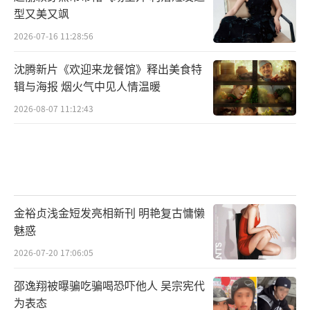
型又美又飒
2026-07-16 11:28:56
沈腾新片《欢迎来龙餐馆》释出美食特
辑与海报 烟火气中见人情温暖
2026-08-07 11:12:43
金裕贞浅金短发亮相新刊 明艳复古慵懒
魅惑
2026-07-20 17:06:05
邵逸翔被曝骗吃骗喝恐吓他人 吴宗宪代
为表态