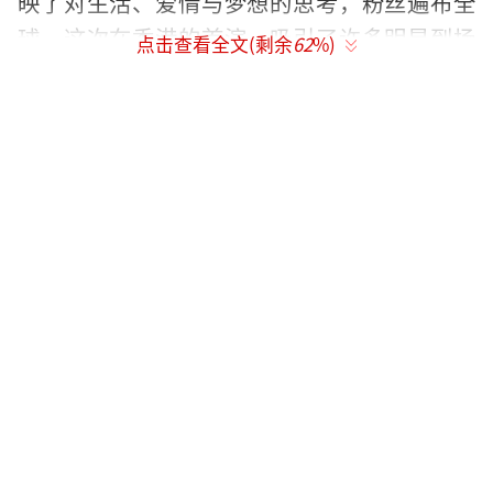
映了对生活、爱情与梦想的思考，粉丝遍布全
球。这次在香港的首演，吸引了许多明星到场
点击查看全文(剩余
62
%)
支持，其中包括任达华、钟镇涛和张曼玉等知
名艺人。朱茵一家的出现更是让粉丝们惊喜不
已。
演唱会结束后，有网友幸运地偶遇了他
们。朱茵热情地向打招呼的网友挥手致意，照
片中她与女儿手牵手走在前面，黄贯中默默守
护在后，一家三口的背影满是温馨与甜蜜。
朱茵是塑造了“紫霞仙子”这一经典形象
的知名演员，而黄贯中则是Beyond乐队的主音
吉他手。两人携手走过十多年，感情稳定，是
娱乐圈中的模范夫妻。黄莺的出生为这个家庭