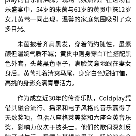
乐盛宴中，54岁的朱茵与61岁的黄贯中携12岁
女儿黄莺一同出现，温馨的家庭氛围吸引了众
多目光。
朱茵披着齐肩黑发，穿着简约随性，虽素
颜但温婉气质不减；黄贯中则身穿白T恤搭配黑
色外套，头戴黑色帽子，满脸笑意地跟在妻女
身后。黄莺扎着清爽马尾，身穿白色短袖T恤，
高挑的身影充满青春活力。
作为成立近30年的传奇乐队，Coldplay凭
借其融合流行、摇滚和电子风格的音乐赢得了
无数奖项，包括八座格莱美奖和六座全英音乐
奖，影响力仅次于披头士。他们的歌词深刻反