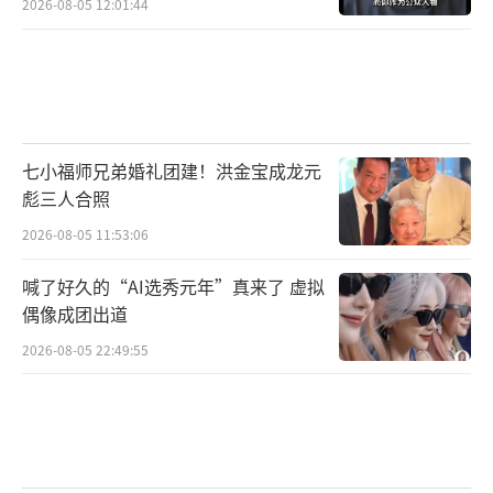
2026-08-05 12:01:44
七小福师兄弟婚礼团建！洪金宝成龙元
彪三人合照
2026-08-05 11:53:06
喊了好久的“AI选秀元年”真来了 虚拟
偶像成团出道
2026-08-05 22:49:55