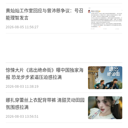
黄灿灿工作室回应与曾沛慈争议：号召
能理智发言
2026-08-05 11:56:27
惊悚大片《逃出绝命街》曝中国独家海
报 恐龙步步紧逼压迫感拉满
2026-08-03 11:38:19
娜扎穿蕾丝上衣配背带裤 清甜灵动田园
氛围感拉满
2026-08-03 13:56:51