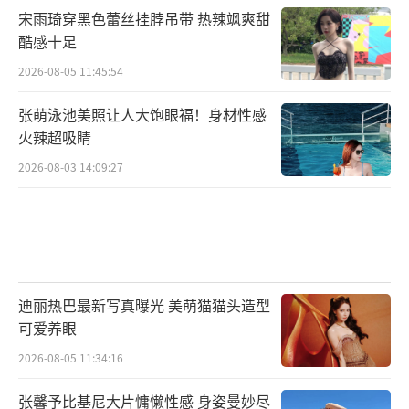
宋雨琦穿黑色蕾丝挂脖吊带 热辣飒爽甜
酷感十足
2026-08-05 11:45:54
张萌泳池美照让人大饱眼福！身材性感
火辣超吸睛
2026-08-03 14:09:27
迪丽热巴最新写真曝光 美萌猫猫头造型
可爱养眼
2026-08-05 11:34:16
张馨予比基尼大片慵懒性感 身姿曼妙尽