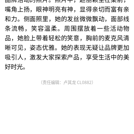
嘴角上扬，眼神明亮有神，显得亲切而富有亲
和力。侧面照里，她的发丝微微飘动，面部线
条流畅，笑容温柔。周围摆放着一些活动物
品，她脸上带着轻松的笑意，胸前的麦克风清
晰可见，姿态优雅。她的表现无疑让品牌更加
吸引人，激发大家探索产品，享受生活中的美
好时光。
（责任编辑：卢其龙 CL0882）