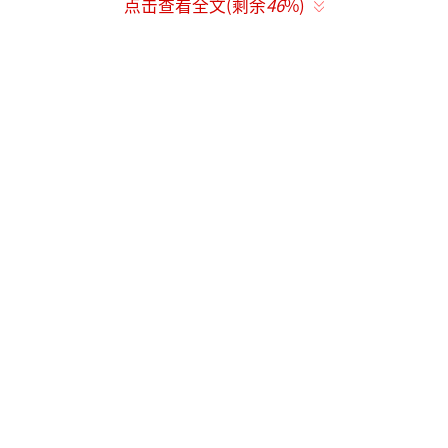
点击查看全文(剩余
46
%)
息。4月14日下午，昆明警方通知陈生梨，确认
他的女儿已经找到。经DNA对比，警方确认了
两人的血缘关系。收养家庭带陈杨梅去上户口
时采了血，这才使得他们得以团聚。
为了寻找女儿，陈生梨开车走遍全国各
地，包括天津、上海、武汉和深圳等地，其间
换了两辆车。因一边寻亲一边卖棉花糖，他被
大家称为“棉花糖爸爸”。如今女儿已经快23
岁了。陈生梨计划本周五（4月18日）与家人前
往云南昆明与女儿见面，根据孩子的意愿再考
虑是否返回贵州老家举办认亲仪式。
杨妞花感慨地说，现在越来越多的孩子被