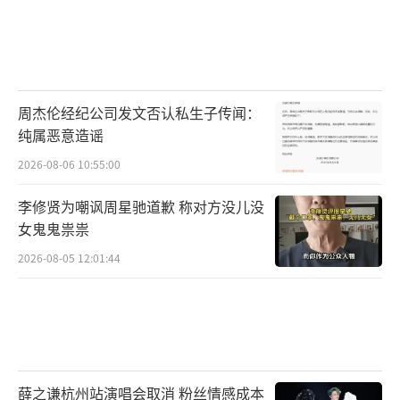
周杰伦经纪公司发文否认私生子传闻：
纯属恶意造谣
2026-08-06 10:55:00
李修贤为嘲讽周星驰道歉 称对方没儿没
女鬼鬼祟祟
2026-08-05 12:01:44
薛之谦杭州站演唱会取消 粉丝情感成本