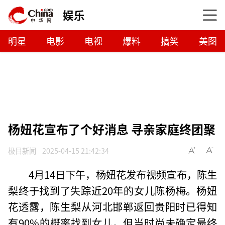
娱乐
明星
电影
电视
爆料
搞笑
美图
杨妞花宣布了个好消息 寻亲家庭终团聚
极目新闻
2025-04-15 21:42:34
4月14日下午，杨妞花发布视频宣布，陈生
梨终于找到了失踪近20年的女儿陈杨梅。杨妞
花透露，陈生梨从河北邯郸返回贵阳时已得知
有90%的概率找到女儿，但当时尚未确定最终