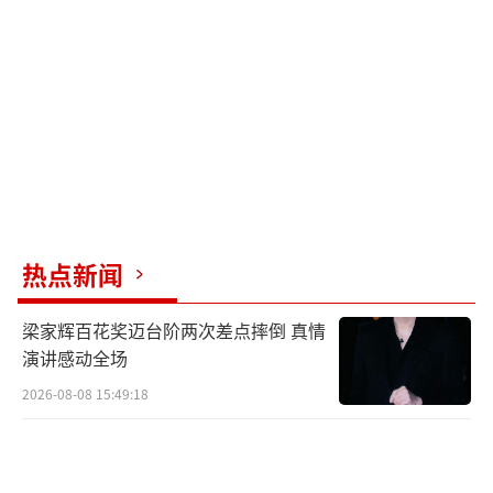
找到，这让她感到欣慰。即使暂时无法相认，
至少父母不再需要奔波，她特别希望看到一家
人团聚的场景。
（责任编辑：张佳鑫）
热点新闻
梁家辉百花奖迈台阶两次差点摔倒 真情
演讲感动全场
2026-08-08 15:49:18