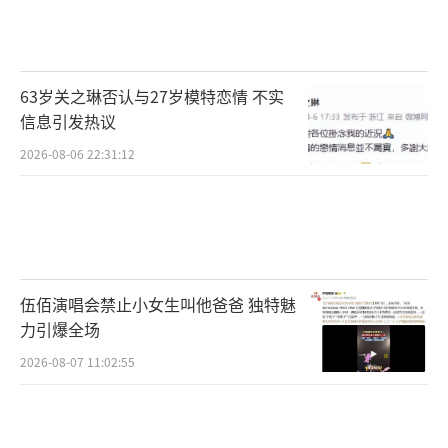
展现出“破圈”特质。综艺节目《奔跑吧》官
方微博发布独家花絮，记录他在西安录制
时“用羽绒服擦城墙”的呆萌瞬间；时尚品牌G
63岁关之琳否认与27岁模特恋情 不实
ivenchy官宣其成为亚太区青年大使，发布的生
信息引发热议
日特别企划短片中，张真源身着高定西装漫步
2026-08-06 22:31:12
巴黎街头，用中法双语朗读粉丝信件。此外，
他主演的青春剧《追光者》宣布定档暑期，剧
中饰演的“电竞少年”角色与他现实中的游戏
高手形象形成反差，预告片播放量24小时内突
破千万。
伍佰演唱会禁止小女生叫他爸爸 独特魅
力引爆全场
回顾张真源的成长历程，22岁的他已完成
2026-08-07 11:02:55
从“养成系少年”到“实力艺人”的转型。201
9年通过《台风少年蜕变之战》出道后，他不仅
在音乐领域发行个人单曲《光影》《心桥》，