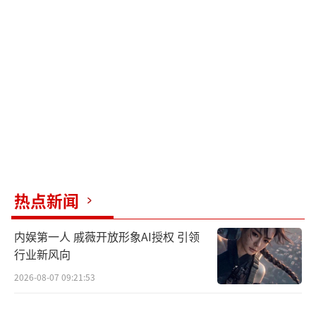
为庆祝偶像生日，张真源的粉丝“真知
棒”发起了大规模应援活动。重庆地标解放碑
大融城的户外大屏连续三天循环播放张真源的
成长混剪视频，吸引众多市民驻足拍照；轻轨2
号线的“张真源主题专列”满载粉丝手写祝
福，成为移动的“生日贺卡”。更令人动容的
是，粉丝联合公益组织捐赠的第5所“张真源爱
心音乐教室”在贵州山区落成，通过直播连
线，孩子们用张真源的歌曲《心桥》为偶像送
热点新闻
上生日祝福，他本人也录制视频回应：“音乐
内娱第一人 戚薇开放形象AI授权 引领
是连接心与心的桥梁，谢谢你们让这份温暖传
行业新风向
递得更远”。
2026-08-07 09:21:53
作为00后偶像的代表，张真源的22岁生日