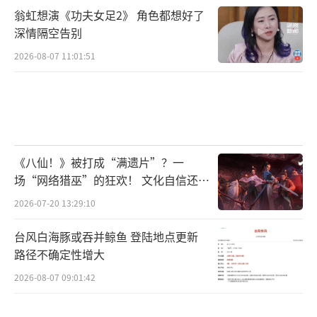
的“破圈共振”，都为行业提供了新样本。文
翁虹想演《功夫女足2》 角色都想好了
化学者指出：“张真源的生日事件本质是一
深情隔空告别
场‘数字时代的成人礼’，它既承载着粉丝的
2026-08-07 11:01:51
情感投射，也反映了偶像与社会的深度互
动。”
当张真源在生日直播中吹灭蜡烛时，镜头
扫过他身后的“22岁成长墙”，上面贴满了七
《八仙！》被打成“满遗片”？一
年前作为练习生的青涩照片。从重庆街头的素
场“网络猎巫”的狂欢！ 文化自信还是
焦虑？
人少年到聚光灯下的顶流偶像，这场跨越七年
2026-07-20 13:29:10
的成长故事仍在继续。正如他在微博写下的生
台风白海豚或吞并鲸鱼 登陆地点更新
日感言：“22岁，继续做不被定义的风。”而
路径不确定性增大
这股风，正在以温暖而坚定的姿态，吹拂过无
2026-08-07 09:01:42
数年轻人的青春。