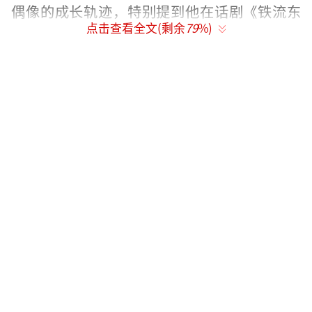
偶像的成长轨迹，特别提到他在话剧《铁流东
点击查看全文(剩余
79
%)
进》中饰演“小柴火”时的突破性表现，以及
参与《奔跑吧》综艺录制时的“反差萌”综艺
感。
张真源的生日直播成为全网焦点。在近两
小时的直播中，他展示了新单曲《破晓》的片
段，还现场用戒尺测量蛋糕尺寸，调侃
道：“左边比右边宽了0.5厘米，强迫症患者忍
不了”，这一细节被粉丝制成表情包疯狂传
播，相关话题#张真源戒尺量蛋糕#登上抖音热
榜前三。直播尾声，宋亚轩突然空降连麦，两
人即兴合唱《心桥》，默契和声引发弹幕刷
屏“这就是竹马的化学反应！”