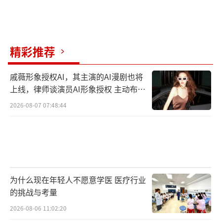
更跨界话剧舞台，凭借《铁流东进》中“小柴
火”一角获得国家话剧院院长田沁鑫的公开点
赞：“他让革命先烈的形象在年轻观众心中鲜
精彩推荐
活起来”。在综艺方面，他在《全员加速中202
3》里展现的“体能王者”人设，与《王牌对王
戚薇形象授权AI，其主演的AI漫剧也将
上线，律师谈演员AI形象授权 主动布局
牌》中的“冷幽默”风格形成鲜明对比，被网
数字资产
友称为“综艺变色龙”。
2026-08-07 07:48:44
张真源的生日庆祝折射出当代偶像产业的
多元生态。数据显示，其生日相关话题在微
博、抖音、B站等平台的总互动量超50亿次，衍
生出“张真源生日经济学”等学术讨论——从应
为什么现在年轻人不愿意学医 医疗行业
的挑战与考量
援经济的“大屏+快闪店”模式，到公益联动
的“偶像影响力转化”，再到作品与商业
2026-08-06 11:02:20