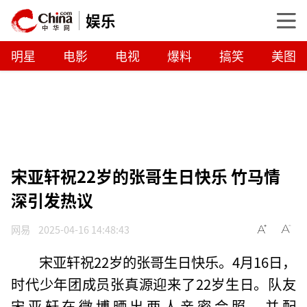
娱乐
明星
电影
电视
爆料
搞笑
美图
宋亚轩祝22岁的张哥生日快乐 竹马情
深引发热议
网易
2025-04-16 14:48:43
宋亚轩祝22岁的张哥生日快乐。4月16日，
时代少年团成员张真源迎来了22岁生日。队友
宋亚轩在微博晒出两人亲密合照，并配