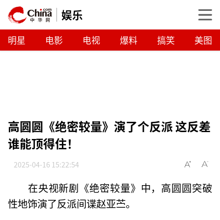
娱乐
明星
电影
电视
爆料
搞笑
美图
高圆圆《绝密较量》演了个反派 这反差
谁能顶得住！
2025-04-16 15:22:54
在央视新剧《绝密较量》中，高圆圆突破
性地饰演了反派间谍赵亚苎。