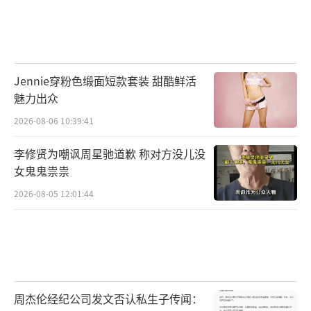
Jennie穿粉色缎面短款套装 甜酷鲜活
魅力出众
2026-08-06 10:39:41
李修贤为嘲讽周星驰道歉 称对方没儿没
女鬼鬼祟祟
2026-08-05 12:01:44
周杰伦经纪公司发文否认私生子传闻：