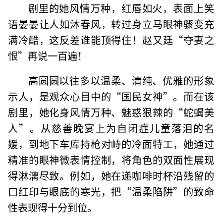
剧里的她风情万种，红唇如火，表面上笑
语晏晏让人如沐春风，转过身立马眼神骤变充
满冷酷，这反差谁能顶得住！赵又廷“夺妻之
恨”再说一百遍！
高圆圆以往多以温柔、清纯、优雅的形象
示人，是观众心目中的“国民女神”。而在该
剧里，她化身风情万种、魅惑狠辣的“蛇蝎美
人”。从慈善晚宴上为自闭症儿童落泪的名
媛，到地下车库持枪对峙的冷面特工，她通过
精准的眼神微表情控制，将角色的双面性展现
得淋漓尽致。例如，她在递咖啡时杯沿残留的
口红印与眼底的寒光，把“温柔陷阱”的致命
性表现得十分到位。