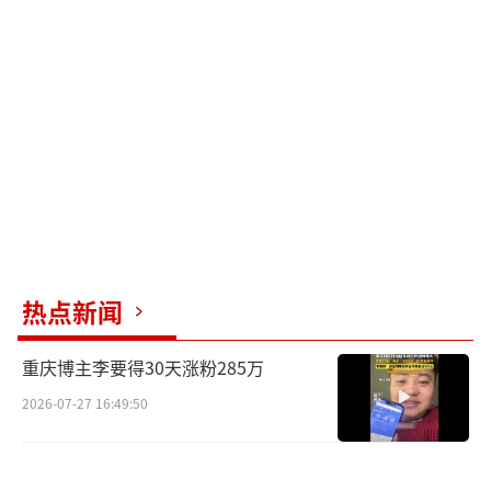
"顶着这么美的脸演反派绝了"
（责任编辑：于浩
淙 Hzx0176）
热点新闻
重庆博主李要得30天涨粉285万
2026-07-27 16:49:50