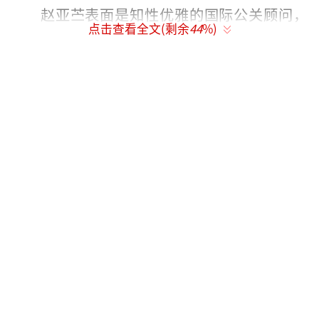
赵亚苎表面是知性优雅的国际公关顾问，
点击查看全文(剩余
44
%)
实则是境外间谍组织“赫尔墨斯”的核心成
员。她以“美人计”为武器，在高端酒会与商
务谈判中不动声色地窃取机密。这种表里不
一、心狠手辣的性格与高圆圆以往饰演的善
良、单纯的角色形成了鲜明对比。
网友表示："看这个剧情一定是很刺激的等
不及了"
"厉害，不愧是高圆圆，反派也很美"
"人前一套背后一套好带感"
"反派特别需要演技，佩服"