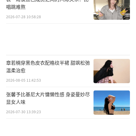
唱跳难熬
2026-07-28 10:58:28
章若楠穿黑色皮衣配格纹半裙 甜飒松弛
温柔治愈
2026-08-05 11:42:53
张馨予比基尼大片慵懒性感 身姿曼妙尽
显女人味
2026-07-30 13:39:23