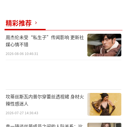
精彩推荐
周杰伦未受“私生子”传闻影响 更新社
媒心情不错
2026-08-06 10:46:31
坎蒂丝斯瓦内普尔穿蕾丝透视裙 身材火
辣性感迷人
2026-07-27 14:36:43
袁一琦谈丝芭成员之间的人际关系：比