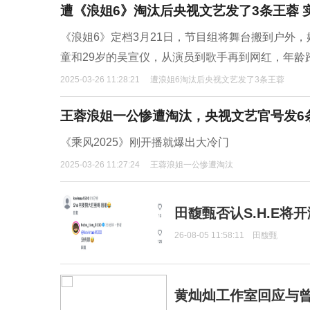
遭《浪姐6》淘汰后央视文艺发了3条王蓉 
《浪姐6》定档3月21日，节目组将舞台搬到户外
童和29岁的吴宣仪，从演员到歌手再到网红，年龄
2025-03-26 11:28:21
遭浪姐6淘汰后央视文艺发了3条王蓉
王蓉浪姐一公惨遭淘汰，央视文艺官号发6
《乘风2025》刚开播就爆出大冷门
2025-03-26 11:27:24
王蓉浪姐一公惨遭淘汰
田馥甄否认S.H.E将
26-08-05 11:58:11
田馥甄
黄灿灿工作室回应与