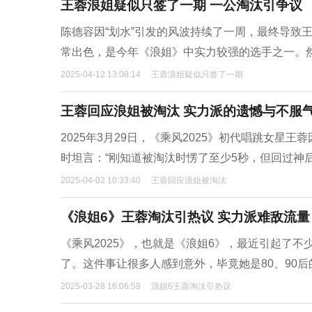
王蓉浪姐疑似只签了一期 一公淘汰引争议
陈德容因“划水”引发的风波持续了一周，最终导致
常出色，是今年《浪姐》中实力较强的选手之一。
2025-04-12 13:08:14
王蓉浪姐疑似只签了一期
王蓉回应浪姐被淘汰 实力派的遗憾与不服
2025年3月29日，《乘风2025》初代唱跳女
时坦言：“刚知道被淘汰时愣了至少5秒，但回过神
2025-04-02 10:33:40
王蓉回应浪姐被淘汰
《浪姐6》王蓉淘汰引热议 实力派难敌流量
《乘风2025》，也就是《浪姐6》，最近引起了
了。这件事让很多人感到意外，毕竟她是80、90
2025-03-28 16:06:59
浪姐6王蓉淘汰引热议