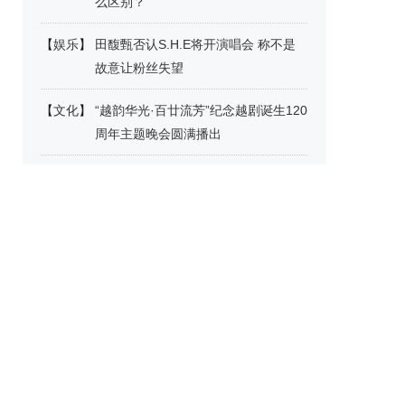
么区别？
【
娱乐
】
田馥甄否认S.H.E将开演唱会 称不是
故意让粉丝失望
【
文化
】
“越韵华光·百廿流芳”纪念越剧诞生120
周年主题晚会圆满播出