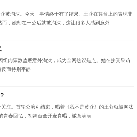
王蓉被淘汰。今天，事情终于有了结果。王蓉在舞台上的表现非
然而，她却在一公后就被淘汰，这让很多人感到意外
气
星王蓉因组内票数垫底意外淘汰，成为全网热议焦点。她在接受采访
后反而特别平静
？
不少关注。首轮公演刚结束，唱着《我不是黄蓉》的王蓉就被淘汰
后的青春回忆，初舞台全开麦真唱，诚意满满