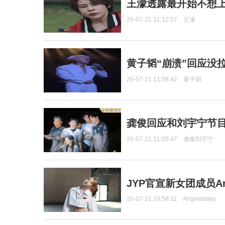
王濛透露最开始不想上
26-07-21 11:12:57
王濛
黄子韬“崩溃”回应没
26-07-21 11:08:42
黄子韬
龚俊回应和刘宇宁节
26-07-21 11:05:47
龚俊刘宇宁
JYP官宣新女团成员Ang
26-07-21 10:58:11
Angelababy