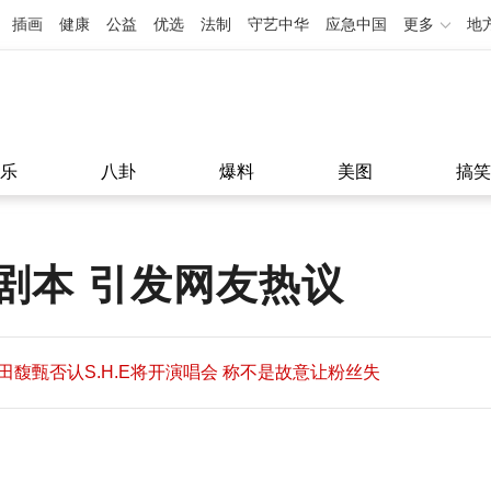
插画
健康
公益
优选
法制
守艺中华
应急中国
更多
地
乐
八卦
爆料
美图
搞笑
剧本 引发网友热议
田馥甄否认S.H.E将开演唱会 称不是故意让粉丝失
望
田馥甄否认S.H.E将开演唱会 称不是故意让粉丝失
11:08
望
11:08