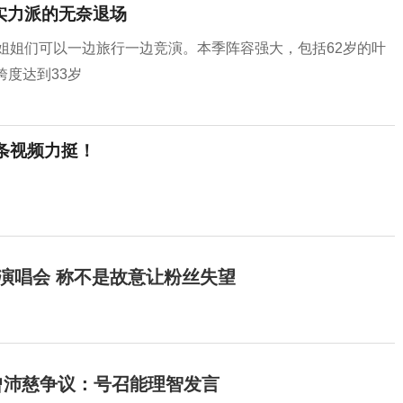
实力派的无奈退场
，姐姐们可以一边旅行一边竞演。本季阵容强大，包括62岁的叶
跨度达到33岁
条视频力挺！
开演唱会 称不是故意让粉丝失望
曾沛慈争议：号召能理智发言