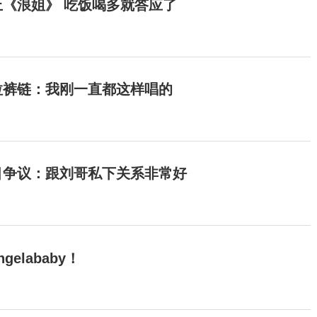
《浪姐》 吃饭喝多就答应了
拉裤链：我刚一直都这样唱的
目争议：跟刘哥私下关系非常好
elababy！