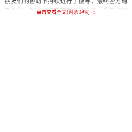
朋友们的协助下持续进行了搜寻，最终警方通
知他们，遗体已在东京都内被发现。讣告中提
点击查看全文(剩余
34
%)
到，未能及时向一直关心他的粉丝们告知此
事，深表歉意。板垣瑞生始终怀着“希望能为
大家带来欢笑”的信念从事演艺工作，就在他
刚要为重返演艺圈迈出积极步伐之际，却以这
样的方式结束了生命，想必他本人也充满遗
憾。家人表示，若未向生前一直给予温暖支持
的粉丝和业界同仁作任何告别就离开，绝非他
的本意，因此选择以这种方式向大家告知。
（责任编辑：张小花 TT1000）