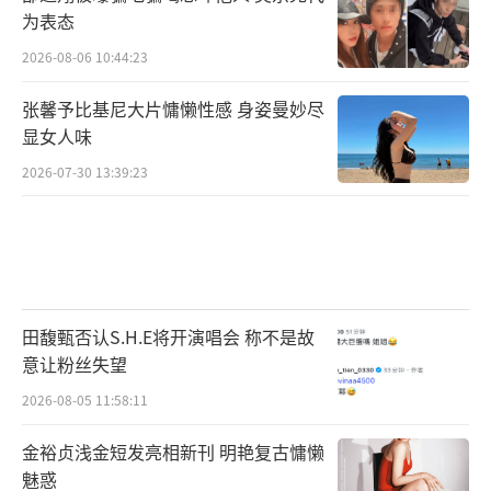
为表态
2026-08-06 10:44:23
张馨予比基尼大片慵懒性感 身姿曼妙尽
显女人味
2026-07-30 13:39:23
田馥甄否认S.H.E将开演唱会 称不是故
意让粉丝失望
2026-08-05 11:58:11
金裕贞浅金短发亮相新刊 明艳复古慵懒
魅惑