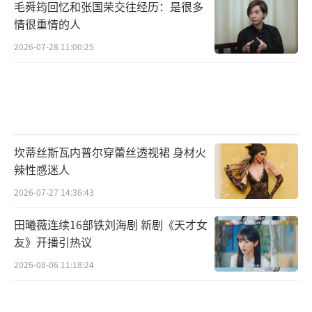
毛舜筠回忆和张国荣交往经历：是很多
情很重情的人
2026-07-28 11:00:25
坎蒂丝斯瓦内普尔穿蕾丝透视裙 身材火
辣性感迷人
2026-07-27 14:36:43
田曦薇连续16部铁刘海剧 新剧《天才女
友》开播引热议
2026-08-06 11:18:24