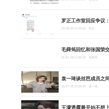
罗正工作室回应争议
26-08-05 11:54:32
罗正
毛舜筠回忆和张国荣
26-07-28 11:00:25
毛舜筠
袁一琦谈丝芭成员之
26-07-28 10:58:28
袁一琦
王濛透露最开始不想上