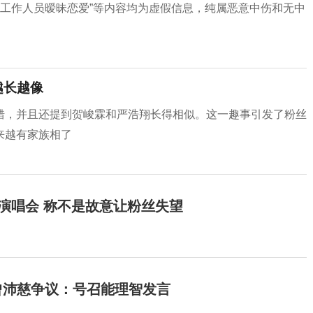
“与工作人员暧昧恋爱”等内容均为虚假信息，纯属恶意中伤和无中
越长越像
错，并且还提到贺峻霖和严浩翔长得相似。这一趣事引发了粉丝
来越有家族相了
开演唱会 称不是故意让粉丝失望
曾沛慈争议：号召能理智发言