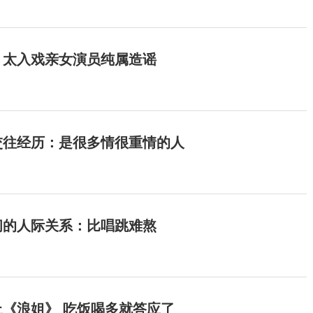
：太入戏亲女演员纯属造谣
交往经历：是很多情很重情的人
间的人际关系：比唱跳难熬
《浪姐》 吃饭喝多就答应了