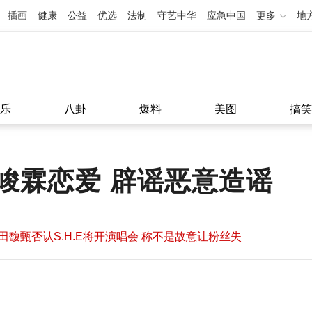
插画
健康
公益
优选
法制
守艺中华
应急中国
更多
地
乐
八卦
爆料
美图
搞笑
峻霖恋爱 辟谣恶意造谣
田馥甄否认S.H.E将开演唱会 称不是故意让粉丝失
望
田馥甄否认S.H.E将开演唱会 称不是故意让粉丝失
11:08
望
11:08