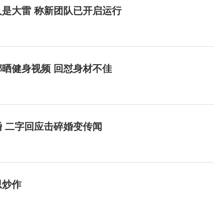
是大雷 称新团队已开启运行
晒健身视频 回怼身材不佳
 二字回应击碎婚变传闻
思炒作