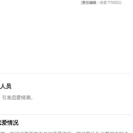
(
责任编辑
：张蕾 TT0001)
人员
，引发恋爱猜测。
恋爱情况