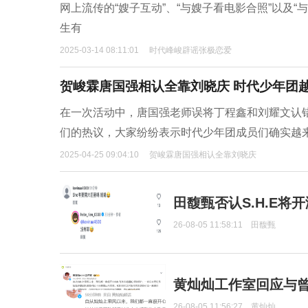
网上流传的“嫂子互动”、“与嫂子看电影合照”以及
生有
2025-03-14 08:11:01
时代峰峻辟谣张极恋爱
贺峻霖唐国强相认全靠刘晓庆 时代少年团
在一次活动中，唐国强老师误将丁程鑫和刘耀文认
们的热议，大家纷纷表示时代少年团成员们确实越
2025-04-25 09:04:10
贺峻霖唐国强相认全靠刘晓庆
田馥甄否认S.H.E将
26-08-05 11:58:11
田馥甄
黄灿灿工作室回应与
26-08-05 11:56:27
黄灿灿