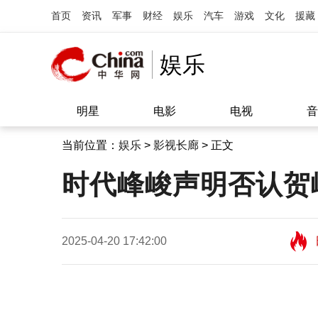
首页
资讯
军事
财经
娱乐
汽车
游戏
文化
援藏
娱乐
明星
电影
电视
音
当前位置：
娱乐
>
影视长廊
> 正文
时代峰峻声明否认贺
2025-04-20 17:42:00