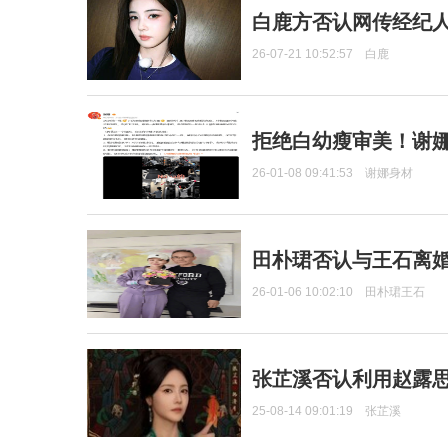
白鹿方否认网传经纪人
26-07-21 10:52:57
白鹿
拒绝白幼瘦审美！谢娜
26-01-08 09:41:53
谢娜身材
田朴珺否认与王石离婚
26-01-06 10:02:10
田朴珺王石
张芷溪否认利用赵露
25-08-14 09:01:19
张芷溪