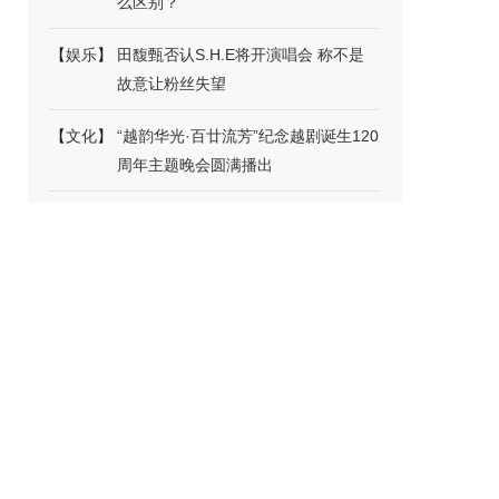
么区别？
【
娱乐
】
田馥甄否认S.H.E将开演唱会 称不是
故意让粉丝失望
【
文化
】
“越韵华光·百廿流芳”纪念越剧诞生120
周年主题晚会圆满播出