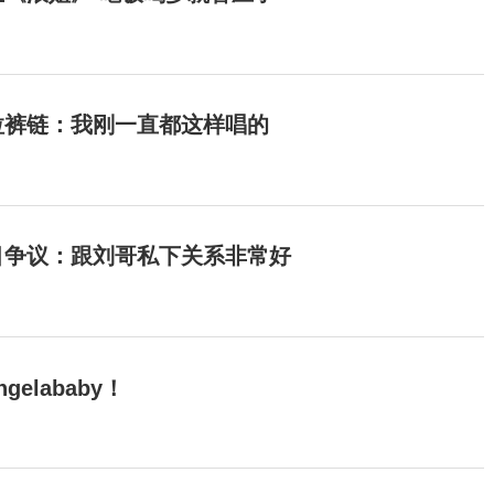
拉裤链：我刚一直都这样唱的
目争议：跟刘哥私下关系非常好
elababy！