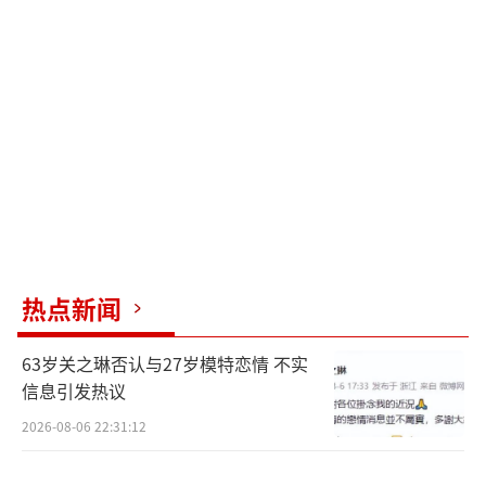
上演绝地反击。胡曼黎是一位充满市井气的职
场女性，从中专毕业做起一路摸爬滚打才有了
如今的地位。在她身上既有成熟女性的坚韧与
智慧，也能感受到明显的烟火气甚至是“俗
气”，但最重要的还是那超于常人的旺盛生命
力。通过胡曼黎和薛晓舟的职场经历，观众也
看到了保险行业的复杂与艰辛，一方面揭露了
业绩造假、违规操作等行业乱象，另一方面也
让许多人对这个领域有了更深刻的认识。
热点新闻
相比之下，《成家》则瞄准当代婚恋生
63岁关之琳否认与27岁模特恋情 不实
态，从婚恋顾问这一独特的职业视角切入，深
信息引发热议
入探讨新时代下的多元婚恋模式。剧中，秦岚
2026-08-06 22:31:12
和艾伦分别扮演婚恋公司的“天降”总经理秦