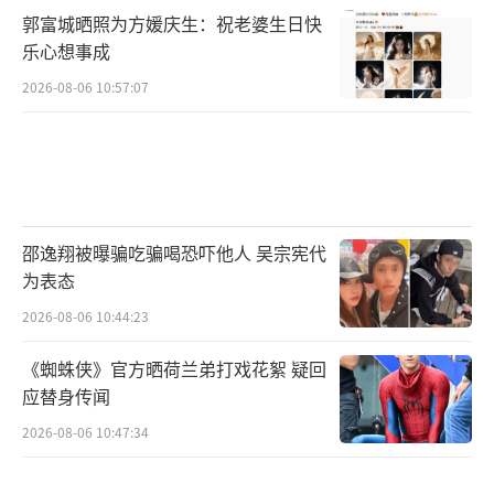
播放走势整体呈现上扬弧线，后续或将具备较
郭富城晒照为方媛庆生：祝老婆生日快
大上升空间。
乐心想事成
2026-08-06 10:57:07
然而，如果严格用行业剧的制作水准来审
视这两部剧，它们的职场部分内容皆存在有待
商榷之处。如一些保险从业者指出《蛮好的人
生》中所犯的某些常识性问题，以及《成家》
里选取的个别婚恋案例被指“离谱”、不具备
邵逸翔被曝骗吃骗喝恐吓他人 吴宗宪代
普适性等。因此，仅从现在的“牌局”来说，
为表态
《蛮好的人生》仍具有一定的领先优势，但
2026-08-06 10:44:23
《成家》也依然有迎头赶上的潜力。站在行业
《蜘蛛侠》官方晒荷兰弟打戏花絮 疑回
类型剧乃至整个剧集市场的层面去看，想要打
应替身传闻
响这张都市“王炸”，二者都需再加一把劲
2026-08-06 10:47:34
儿。