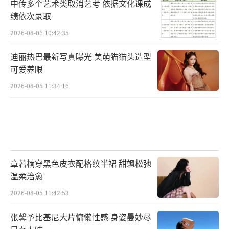
中传多个艺术类取消艺考 依据文化课成
绩依次录取
2026-08-06 10:42:35
迪丽热巴最新写真曝光 美萌猫猫头造型
可爱养眼
2026-08-05 11:34:16
章若楠穿黑色皮衣配格纹半裙 甜飒松弛
温柔治愈
2026-08-05 11:42:53
张馨予比基尼大片慵懒性感 身姿曼妙尽