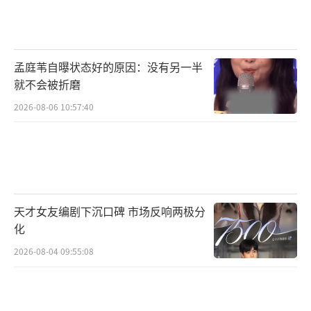
天越和“土著”金牌婚恋顾问冯清鸣，二人有
着截然不同的工作理念。经过不断磨合和考
验，以两人为核心的“思缔妮”婚恋小队在解
孟庭苇自曝状态好的原因：没有另一半
决各类群体不同情感需求的过程中变得越来越
就不会被折磨
默契。在内容风格上，《成家》用轻喜剧的形
2026-08-06 10:57:40
式消解婚恋话题可能带来的焦虑情绪，通过一
些略显夸张和猎奇的相亲案例带观众领略幸福
的真谛，以轻松诙谐的方式代替枯燥的说教式
表达。作为一部现实主义作品，该剧涉及的社
会议题相当广泛，展示了当下不同群体所面临
天才女友编剧下沉口碑 市场反响两极分
的婚恋问题，并揭示了婚恋中介行业存在的一
化
些“内幕”。
2026-08-04 09:55:08
可以看到，《蛮好的人生》和《成家》在
题材定位、角色设定、形式风格等方面各有千