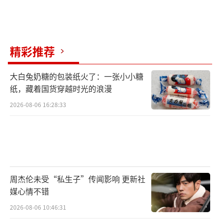
秋，都为都市行业这一类型赛道开辟了新的细
分领域。目前多方平台的数据表现显示，《蛮
好的人生》暂时领先一个身位。根据优酷官方
精彩推荐
发布的战报，其开播后即拿下多项荣誉，并登
顶多个第三方榜单。招商方面亦迎来高光，吸
大白兔奶糖的包装纸火了：一张小小糖
纸，藏着国货穿越时光的浪漫
引了超20+客户品牌入局。担纲女主的孙俪的国
民度毋庸置疑，加上跌宕起伏的情节切中了下
2026-08-06 16:28:33
沉群体的爽点，收视率一路飙升并不奇怪。
或许被《蛮好的人生》抢占了市场先机，
稍晚一天上线的《成家》首播成绩并没那么亮
眼，不过在省级卫视中已算佼佼者。CSM数据
周杰伦未受“私生子”传闻影响 更新社
媒心情不错
显示，该剧开播首日即登上CSM71城收视率TO
P1，单日最高收视率2.56%。播出后的热度和
2026-08-06 10:46:31