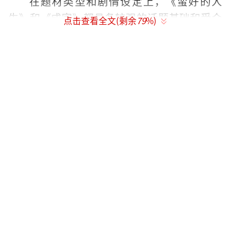
在题材类型和剧情设定上，《蛮好的人
生》和《成家》都具备较强的话题基础和受众
点击查看全文(剩余
79
%)
基本盘。《蛮好的人生》围绕孙俪饰演的金牌
保险员胡曼黎的职场和生活故事展开。剧情一
开始，三十九岁的胡曼黎就遭遇了职场家庭双
双亮红灯的人生危机。事业上，她原本是保险
界叱咤风云的“销冠”，却因竞争对手的眼红
受到恶意打压被公司开除并被行业协会禁业两
年，就连培养了好几年的徒弟都背着她私下接
触大客户。生活中更是陷入“断崖式”婚姻破
裂，丈夫出轨高段位“职业小三”，尽管胡曼
黎为了孩子多次挽留，最终仍然失败收场。
作为一部大女主剧，胡曼黎很快开启“战
斗”模式，联合董子健饰演的保险新人薛晓舟