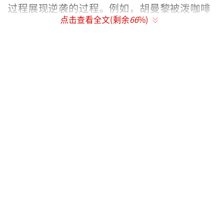
过程展现逆袭的过程。例如，胡曼黎被泼咖啡
点击查看全文(剩余
66
%)
后仍淡定谈合同的情节，被观众称为“职场教
科书级反应”。
人物塑造上，孙俪饰演的胡曼黎一反以往
的角色形象，化身高情商、能屈能伸的保险销
售精英。她频繁切换上海话与普通话，既展现
了职场专业性，又带有市井烟火气。胡曼黎
的“不内耗”性格也是一大亮点，面对职场打
压和婚姻背叛，她选择迅速调整状态，而非沉
溺于自怜。配角方面，胡杏儿饰演的反派邱丽
苏气场强大，邬君梅饰演的铁腕上司李青青展
现了职场权力斗争的残酷。董子健的薛晓舟
从“傻白甜”到金牌销售的成长线，为剧情增