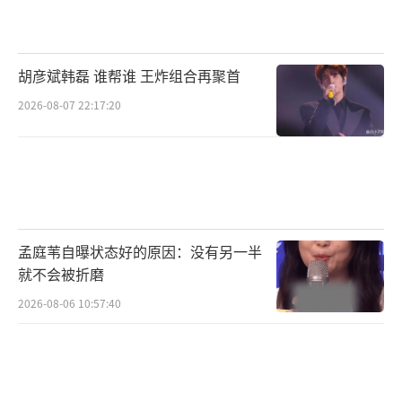
其“比《理想之城》更接地气”。孙俪的演技
和职场剧的真实感成为最大加分项。
胡彦斌韩磊 谁帮谁 王炸组合再聚首
《蛮好的人生》通过真实职场刻画、鲜活
人物塑造和社会议题的嵌入，成功打破了职场
2026-08-07 22:17:20
剧“悬浮”的窠臼。尽管部分情节略显夸张，
但其核心传递的积极态度仍为观众提供了情感
共鸣与治愈力量。若后续剧情保持水准，有望
成为都市职场剧的新标杆。
（责任编辑：卢其龙 CL088
孟庭苇自曝状态好的原因：没有另一半
2）
就不会被折磨
2026-08-06 10:57:40