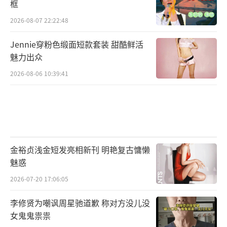
框
2026-08-07 22:22:48
Jennie穿粉色缎面短款套装 甜酷鲜活
魅力出众
2026-08-06 10:39:41
金裕贞浅金短发亮相新刊 明艳复古慵懒
魅惑
2026-07-20 17:06:05
李修贤为嘲讽周星驰道歉 称对方没儿没
女鬼鬼祟祟