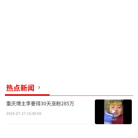
添了轻喜剧色彩。
社会议题方面，剧中通过胡曼黎团队的细
节揭露了保险销售的艰辛与行业乱象，如理赔
难、合同陷阱等。后期胡曼黎转型公益保险咨
询，更是对行业弊端的直接批判。胡曼黎的遭
遇映射了中年女性在职场和婚姻中的双重困
境，但她并未选择依附他人，而是通过创业实
现自我价值。这种“触底反弹”的叙事被观众
视为“中年女性的生存指南”。
热点新闻
尽管部分观众认为剧中某些情节过于狗
重庆博主李要得30天涨粉285万
血，但快节奏的叙事和励志内核冲淡了争议。
2026-07-27 16:49:50
孙俪与董子健的纯事业搭档关系避免了感情线
喧宾夺主。该剧首播即登顶收视榜，观众评价