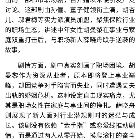
讨论。这部剧由孙俪、董子健领衔主演，胡杏
儿、邬君梅等实力派演员加盟，聚焦保险行业
的职场生态，讲述中年女性胡曼黎在事业与家
庭双重打击后，与职场新人薛晓舟联手逆袭的
故事。
剧情方面，剧中真实刻画了职场困境。胡
曼黎作为资深从业者，原本即将登上事业巅
峰，却因竞争对手陷害而失业，同时遭遇丈夫
出轨的婚姻危机。这种设定直击现实痛点，尤
其是职场女性在家庭与事业间的挣扎。薛晓舟
则展现了新人面对行业潜规则时的迷茫与成
长。该剧没有依赖“金手指”或恋爱线推动剧
情，而是通过两人从零开始、摸爬滚打的奋斗