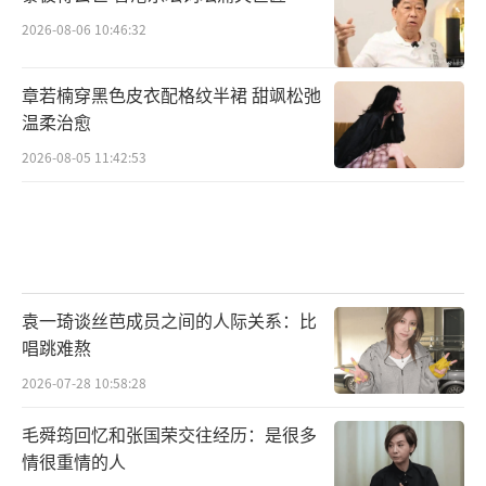
2026-08-06 10:46:32
章若楠穿黑色皮衣配格纹半裙 甜飒松弛
温柔治愈
2026-08-05 11:42:53
袁一琦谈丝芭成员之间的人际关系：比
唱跳难熬
2026-07-28 10:58:28
毛舜筠回忆和张国荣交往经历：是很多
情很重情的人