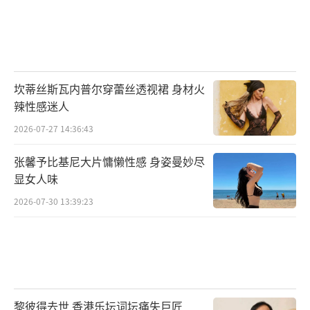
坎蒂丝斯瓦内普尔穿蕾丝透视裙 身材火
辣性感迷人
2026-07-27 14:36:43
张馨予比基尼大片慵懒性感 身姿曼妙尽
显女人味
2026-07-30 13:39:23
黎彼得去世 香港乐坛词坛痛失巨匠