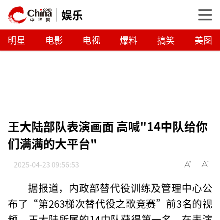
娱乐
明星
电影
电视
爆料
搞笑
美图
王大陆部队表演画面 高喊"14中队给你
们满满的大平台"
2025-04-23 09:56:53
据报道，内政部替代役训练及管理中心公
布了“第263梯次替代役之歌竞赛”前3名的视
频，王大陆所属的14中队获得第一名。在表演