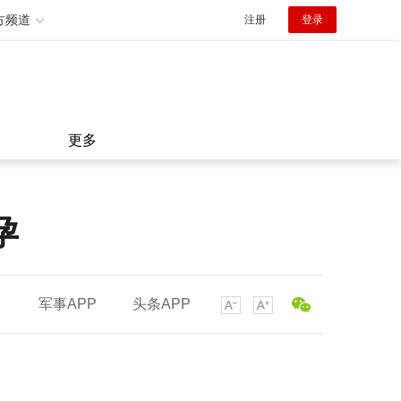
方频道
注册
登录
更多
孕
军事APP
头条APP