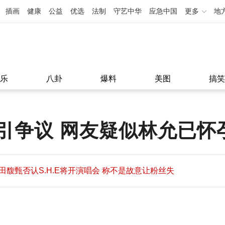
插画
健康
公益
优选
法制
守艺中华
应急中国
更多
地
乐
八卦
爆料
美图
搞笑
引争议 网友疑似林允已怀
田馥甄否认S.H.E将开演唱会 称不是故意让粉丝失
望
田馥甄否认S.H.E将开演唱会 称不是故意让粉丝失
11:08
望
11:08