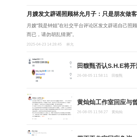
月嫂发文辟谣照顾林允月子：只是朋友做客
月嫂“我是钟姐”在社交平台评论区发文辟谣自己照顾
而已，请勿胡乱猜测”。
2025-04-23 14:28:45
林允
田馥甄否认S.H.E将
26-08-05 11:58:11
田馥甄
黄灿灿工作室回应与
26-08-05 11:56:27
黄灿灿