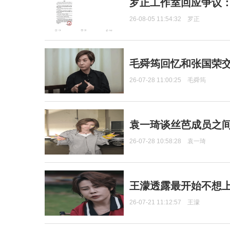
罗正工作室回应争议
26-08-05 11:54:32
罗正
毛舜筠回忆和张国荣
26-07-28 11:00:25
毛舜筠
袁一琦谈丝芭成员之
26-07-28 10:58:28
袁一琦
王濛透露最开始不想上
26-07-21 11:12:57
王濛