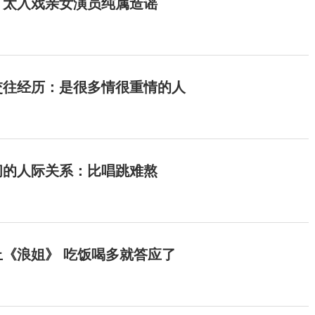
：太入戏亲女演员纯属造谣
交往经历：是很多情很重情的人
间的人际关系：比唱跳难熬
《浪姐》 吃饭喝多就答应了