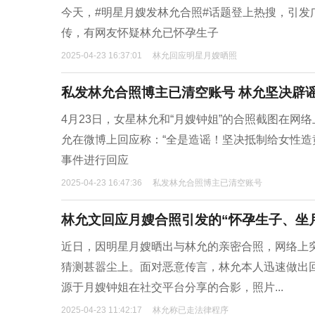
今天，#明星月嫂发林允合照#话题登上热搜，引发
传，有网友怀疑林允已怀孕生子
2025-04-23 16:37:01
林允回应明星月嫂晒照
私发林允合照博主已清空账号 林允坚决辟
4月23日，女星林允和“月嫂钟姐”的合照截图在
允在微博上回应称：“全是造谣！坚决抵制给女性造
事件进行回应
2025-04-23 16:47:36
私发林允合照博主已清空账号
林允文回应月嫂合照引发的“怀孕生子、坐
近日，因明星月嫂晒出与林允的亲密合照，网络上突
猜测甚嚣尘上。面对恶意传言，林允本人迅速做出
源于月嫂钟姐在社交平台分享的合影，照片...
2025-04-23 11:42:17
林允称已走法律程序