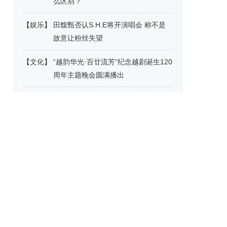
么区别？
【
娱乐
】
田馥甄否认S.H.E将开演唱会 称不是
故意让粉丝失望
【
文化
】
“越韵华光·百廿流芳”纪念越剧诞生120
周年主题晚会圆满播出