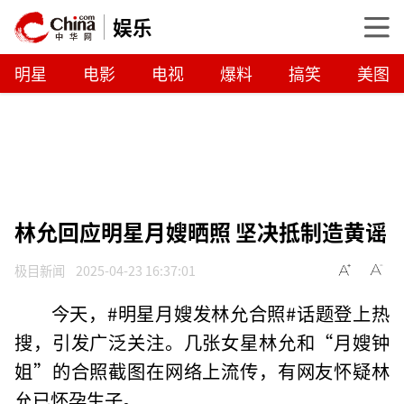
娱乐
明星
电影
电视
爆料
搞笑
美图
林允回应明星月嫂晒照 坚决抵制造黄谣
极目新闻
2025-04-23 16:37:01
今天，#明星月嫂发林允合照#话题登上热
搜，引发广泛关注。几张女星林允和“月嫂钟
姐”的合照截图在网络上流传，有网友怀疑林
允已怀孕生子。