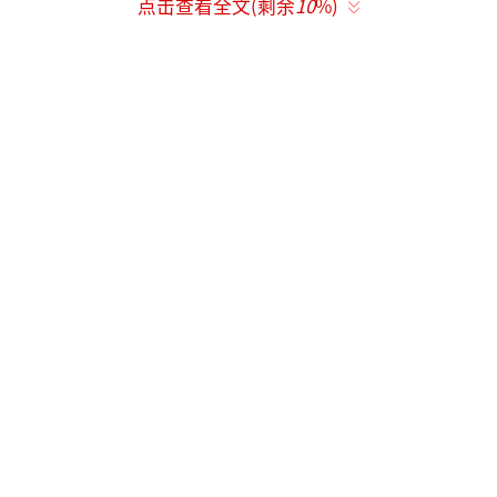
点击查看全文(剩余
10
%)
演女主角珊珊，正式进入演艺圈。
（责任编辑：张小花 TT1000）