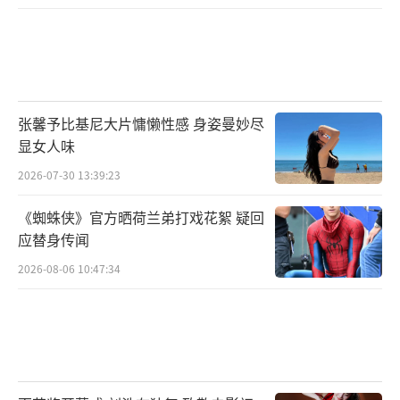
张馨予比基尼大片慵懒性感 身姿曼妙尽
显女人味
2026-07-30 13:39:23
《蜘蛛侠》官方晒荷兰弟打戏花絮 疑回
应替身传闻
2026-08-06 10:47:34