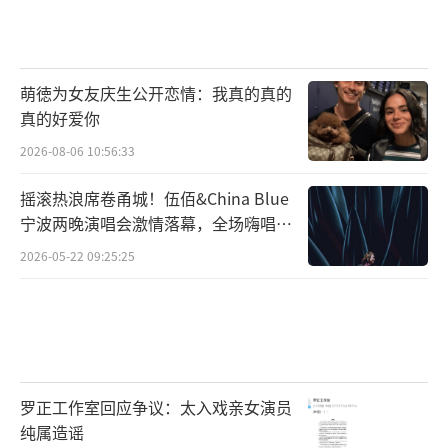
萌徳为女友庆生公开恋情：我真的真的
真的好爱你
2026-08-06 10:56:33
摇滚热浪席卷甬城！伍佰&China Blue
宁波两晚演唱会激情落幕，全场嗨唱氛
围炸裂
2026-05-22 09:25:25
罗正工作室回应争议：太入戏亲女演员
纯属造谣