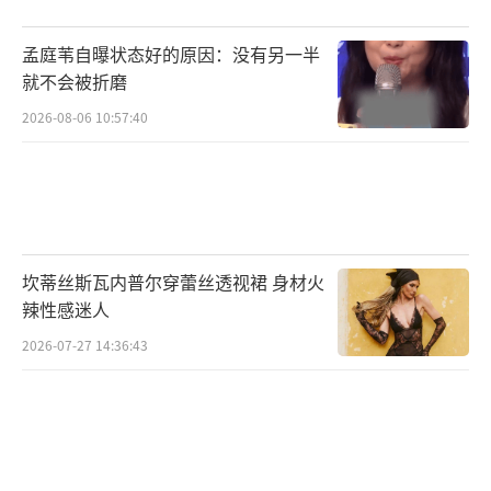
蕴；“寻机头”“商业独角兽”等新玩法创意
十足，充满挑战。户外挑战环节的加入，为节
孟庭苇自曝状态好的原因：没有另一半
就不会被折磨
目增添了更多活力。学长们在户外的广阔天地
2026-08-06 10:57:40
中，充分发挥智慧与体力，完成了一项项艰巨
的任务。有的在山林中寻找隐藏的线索，有的
在河边进行团队协作的水上挑战，他们的勇敢
与坚持令人钦佩。每期获胜的名侦探有机会成
为《明星大侦探第六季》的前线侦探，这为节
坎蒂丝斯瓦内普尔穿蕾丝透视裙 身材火
目增添了更多期待和悬念。
辣性感迷人
2026-07-27 14:36:43
第四季和第五季均围绕寻宝展开，将节目
推向了新的高潮。学员们置身充满未知和神秘
的环境，凭借着智慧、勇气和团队协作，踏上
寻找隐藏宝藏的冒险之旅。每一个线索都可能