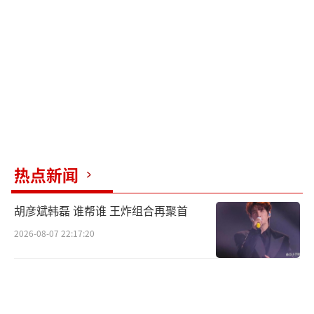
在欢声笑语中增进了友谊；辩论赛上，他们引
经据典、据理力争，展现出深厚的知识储备和
出色的口才；狼人杀游戏中，各种策略与演技
的碰撞更是看点十足。这一季，观众不仅看到
了他们的聪明才智，还感受到了他们之间真挚
的情感。
第三季巧妙整合了前两季的模式，开启了
热点新闻
四次两天一夜的学院合宿生活。经典的南波万
胡彦斌韩磊 谁帮谁 王炸组合再聚首
游戏全面焕新升级，“答非所问”环节中，快
速的反应和灵活的思维是制胜关键，玩家们妙
2026-08-07 22:17:20
语连珠，紧张又刺激；“汉字的秘密”则带大
家领略了博大精深的中华文化，从汉字的演变
到词语的含义，处处考验着他们的知识底