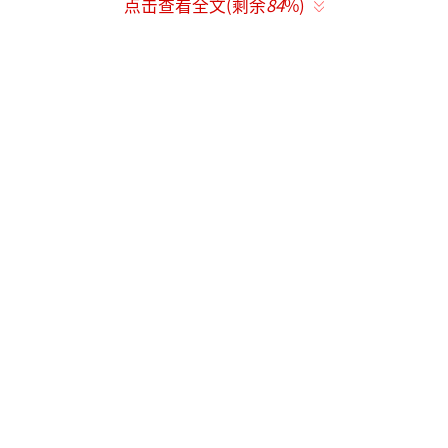
点击查看全文(剩余
84
%)
力和出色的口才，在谎言与真相之间周旋，展
现了高智商博弈的魅力。这一季为后续节目奠
定了基础，让观众记住了这些才华横溢的学霸
玩家。
第二季在形式上大胆创新，将节目内容分
为上下两学期。上学期，嘉宾们开启实景推
理“剧本杀”之旅，精心打造的场景和跌宕起
伏的剧情让他们迅速沉浸其中。无论是神秘莫
测的古代宫廷还是阴森诡异的校园传说，都被
演绎得栩栩如生。他们在蛛丝马迹中寻找线
索，在逻辑推理中揭开真相，每一个反转都扣
人心弦，让观众仿佛身临其境。下学期的集体
合宿真人秀则展现了他们生活中真实又可爱的
一面。学长们一起为主题曲填词、学习团舞，