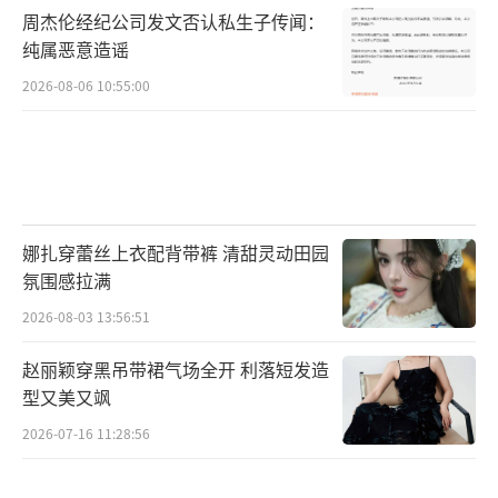
周杰伦经纪公司发文否认私生子传闻：
入一个个充满挑战和惊喜的世界。在这些场景
纯属恶意造谣
中，设置了各种非常规的规则，嘉宾们需要在
2026-08-06 10:55:00
短时间内解读并适应规则，然后以团队协作的
方式进行逻辑推理，完成指定的团建任务。他
们通过益智推理、与助演嘉宾互动、体力比
拼、趣味竞技、解谜追逃等多种方式实现目
标。随着节目的推进，逐步还原主题故事，引
娜扎穿蕾丝上衣配背带裤 清甜灵动田园
发观众的共情和思考。比如在某一期的“神秘
氛围感拉满
古镇团建”中，嘉宾们需要在古镇中寻找隐藏
2026-08-03 13:56:51
的信物，同时还要解开一系列与古镇历史文化
赵丽颖穿黑吊带裙气场全开 利落短发造
相关的谜题。他们在这个过程中，不仅展现出
型又美又飒
了强大的推理能力和团队协作精神，还让观众
2026-07-16 11:28:56
对古镇的历史文化有了更深入的了解。