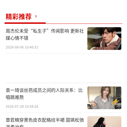
是解开宝藏之谜的关键，他们不放过任何一个
细节，仔细研究地图、分析各种符号和暗示。
精彩推荐
在寻宝过程中，团队之间既有合作又有竞争，
为了争夺宝藏各显神通。面对复杂的谜题和艰
周杰伦未受“私生子”传闻影响 更新社
难的挑战时，他们相互鼓励、共同思考解决方
媒心情不错
案。有时为了一个线索争论不休，有时又因为
2026-08-06 10:46:31
找到关键信息而欢呼雀跃。这种紧张刺激的寻
宝氛围，让观众仿佛与他们一同置身于冒险之
中，感受探索的乐趣和发现的喜悦。
第六季迎来了全新的阵营战模式。每期节
袁一琦谈丝芭成员之间的人际关系：比
目分为不同阵营，学员们需要在各种游戏和任
唱跳难熬
务中为自己的阵营争取胜利，获得学院勋章。
2026-07-28 10:58:28
这种模式极大地考验了他们的团队配合和策略
章若楠穿黑色皮衣配格纹半裙 甜飒松弛
运用能力。“森林之战”中，学员们在模拟的
温柔治愈