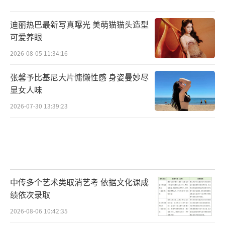
不断推陈出新，“滑尔街之狼”的代理人消消
乐，将金融元素与趣味游戏相结合，考验着学
迪丽热巴最新写真曝光 美萌猫猫头造型
员们的策略规划和反应速度；“绝泪之城”的
可爱养眼
璀璨宫殿，以精美的场景和烧脑的谜题，带领
2026-08-05 11:34:16
观众进入一个充满奇幻色彩的世界。学长们在
张馨予比基尼大片慵懒性感 身姿曼妙尽
节目中依然保持着默契和欢乐的氛围，“雨伞
显女人味
木头人”“饭局抢吃萝卜”等环节成为经典名
2026-07-30 13:39:23
场面，充满趣味和欢乐。双身份狼人杀、阿瓦
隆等特别节目进一步丰富了节目的内容和形
式，满足了观众多样化的观看需求，展现了节
目的创新精神和丰富内涵。
中传多个艺术类取消艺考 依据文化课成
第八季作为最新一季，以“团建探秘，规
绩依次录取
则任务”为核心，为观众带来了全新的体验。
2026-08-06 10:42:35
节目通过模拟多个主题团建场景，将嘉宾们带