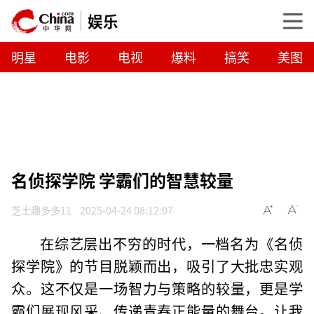
娱乐
明星
电影
电视
爆料
搞笑
美图
名侦探学院 学霸们的智慧较量
芝士趣多多11
2025-04-24 08:12:07
在综艺层出不穷的时代，一档名为《名侦
探学院》的节目脱颖而出，吸引了大批忠实观
众。这不仅是一场智力与策略的较量，更是学
霸们展现风采、传递青春正能量的舞台。让我