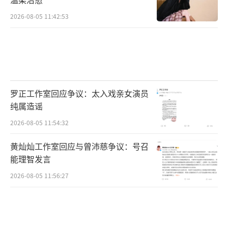
森林环境中展开激烈博弈，利用地形、道具和
2026-08-05 11:42:53
各自的技能，制定独特的战略，试图在这场生
存游戏中脱颖而出。“南波万山庄”更是将角
色扮演、数列游戏、剧本杀、拍卖和开枪等多
种元素巧妙融合，剧情丰富完整，游戏设计精
彩纷呈。学员们不仅要展现出敏锐的观察力和
罗正工作室回应争议：太入戏亲女演员
纯属造谣
强大的推理能力，还要根据不同的角色和任
务，灵活调整策略。这种创新的模式为节目注
2026-08-05 11:54:32
入了新的活力，也让观众看到了学员们在不同
黄灿灿工作室回应与曾沛慈争议：号召
情境下的应变能力和团队协作精神。
能理智发言
2026-08-05 11:56:27
第七季在主题立意上更上一层楼，紧密聚
焦社会热点话题，让观众在观看节目的同时，
也能引发对现实生活的深入思考。节目设计上