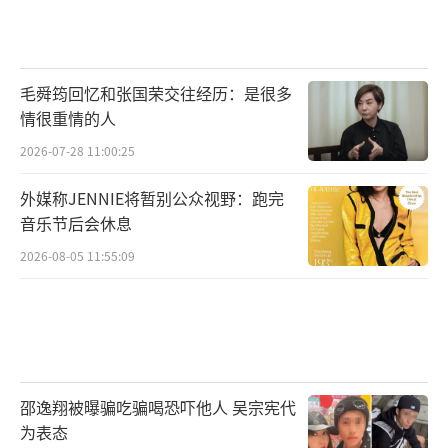
（责任编辑：张蕾 TT0001）
毛舜筠回忆和张国荣交往经历：是很多
情很重情的人
2026-07-28 11:00:25
外媒称JENNIE将暂别公众视野：跑完
音乐节后会休息
2026-08-05 11:55:09
邵逸翔被曝骗吃骗喝恐吓他人 吴宗宪代
为表态