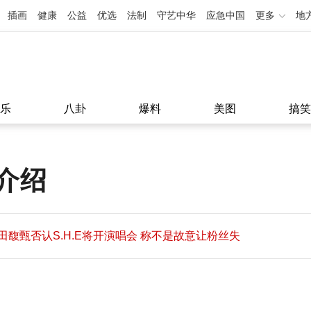
插画
健康
公益
优选
法制
守艺中华
应急中国
更多
地
乐
八卦
爆料
美图
搞笑
介绍
田馥甄否认S.H.E将开演唱会 称不是故意让粉丝失
望
田馥甄否认S.H.E将开演唱会 称不是故意让粉丝失
11:08
望
11:08