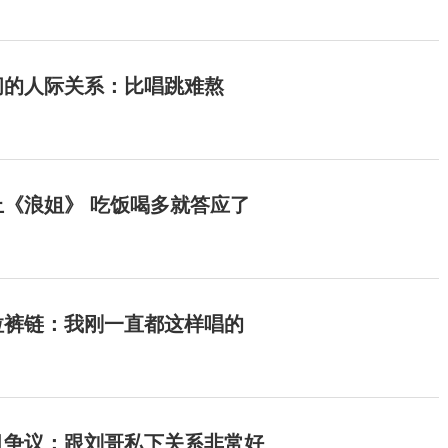
间的人际关系：比唱跳难熬
《浪姐》 吃饭喝多就答应了
拉裤链：我刚一直都这样唱的
目争议：跟刘哥私下关系非常好