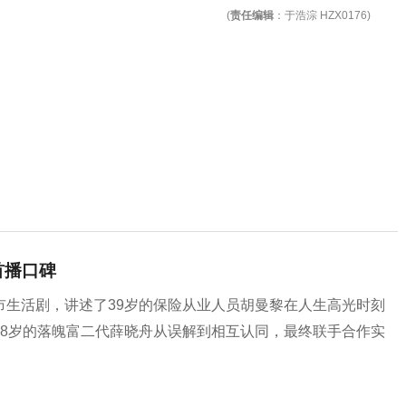
(
责任编辑
：于浩淙 HZX0176)
首播口碑
市生活剧，讲述了39岁的保险从业人员胡曼黎在人生高光时刻
28岁的落魄富二代薛晓舟从误解到相互认同，最终联手合作实