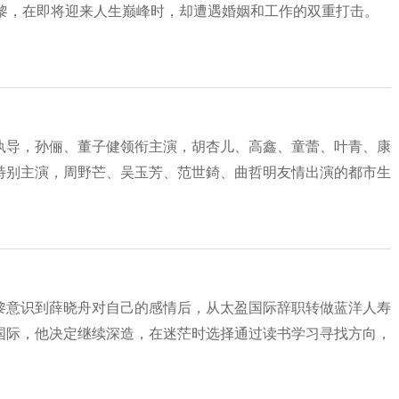
曼黎，在即将迎来人生巅峰时，却遭遇婚姻和工作的双重打击。
执导，孙俪、董子健领衔主演，胡杏儿、高鑫、童蕾、叶青、康
特别主演，周野芒、吴玉芳、范世錡、曲哲明友情出演的都市生
黎意识到薛晓舟对自己的感情后，从太盈国际辞职转做蓝洋人寿
国际，他决定继续深造，在迷茫时选择通过读书学习寻找方向，