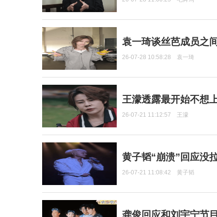
袁一琦谈丝芭成员之
26-07-28 10:58:28
袁一琦
王濛透露最开始不想上
26-07-21 11:12:57
王濛
黄子韬“崩溃”回应没
26-07-21 11:08:42
黄子韬
龚俊回应和刘宇宁节