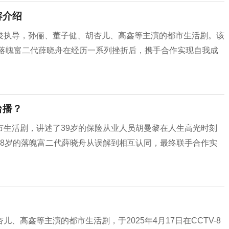
容介绍
俊执导，孙俪、董子健、胡杏儿、高鑫等主演的都市生活剧。该
的落魄富二代薛晓舟在经历一系列挫折后，携手合作实现自我成
台播？
市生活剧，讲述了39岁的保险从业人员胡曼黎在人生高光时刻
28岁的落魄富二代薛晓舟从误解到相互认同，最终联手合作实
高鑫等主演的都市生活剧，于2025年4月17日在CCTV-8