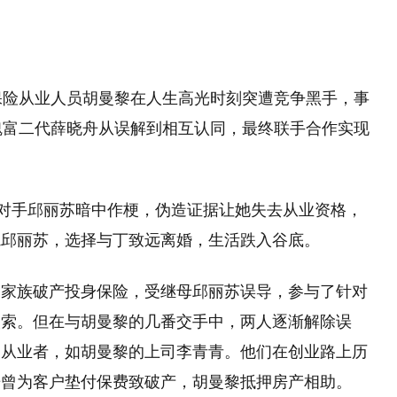
保险从业人员胡曼黎在人生高光时刻突遭竞争黑手，事
魄富二代薛晓舟从误解到相互认同，最终联手合作实现
争对手邱丽苏暗中作梗，伪造证据让她失去从业资格，
轨邱丽苏，选择与丁致远离婚，生活跌入谷底。
因家族破产投身保险，受继母邱丽苏误导，参与了针对
火索。但在与胡曼黎的几番交手中，两人逐渐解除误
良从业者，如胡曼黎的上司李青青。他们在创业路上历
舟曾为客户垫付保费致破产，胡曼黎抵押房产相助。