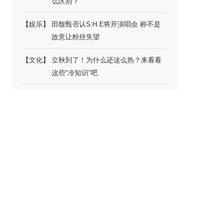
么区别？
【
娱乐
】
田馥甄否认S.H.E将开演唱会 称不是
故意让粉丝失望
【
文化
】
立秋到了！为什么还这么热？来看看
这些“冷知识”吧