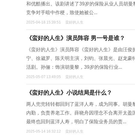
和优酷播出。该剧讲述了39岁的保险从业人员胡
竞争对手暗中作梗，致使她被公...
2025-04-18 15:39:51
蛮好的人生
《蛮好的人生》演员阵容 男一号是谁？
《蛮好的人生》演员阵容《蛮好的人生》是由汪俊
宁、徐崴罗、陈天明主演，刘钧、张晨光、赵龙豪
活剧。孙俪：饰演胡曼黎，39岁的保险行业...
2025-05-07 13:49:05
蛮好的人生
《蛮好的人生》小说结局是什么？
两人兜兜转转都回到了蓝洋人寿，成为同事。胡曼
内勤，负责养老工作。薛晓舟因理念不合离开太盈
最终也回到蓝洋人寿，明白了保险业务员的责...
2025-05-14 16:32:12
蛮好的人生