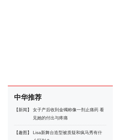
中华推荐
【
新闻
】
女子产后收到金镯称像一剂止痛药 看
见她的付出与疼痛
【
趣图
】
Lisa新舞台造型被质疑和疯马秀有什