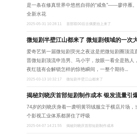
是一条在修真世界中悠然自得的“咸鱼”——廖停雁
全新水花
2025-05-31 10:28:11
首部双00后古偶要抬上来了
微短剧半壁江山都来了 微短剧领域的一次
爱奇艺第一届微短剧荧光之夜这是把微短剧圈顶流
晋微短剧顶流申浩男、马小宇，放眼一看全是熟人
夜红毯有会解锁怎样的惊艳瞬间，一整个期待...
2025-03-13 10:32:17
微短剧半壁江山都来了
揭秘刘晓庆首部短剧制作成本 银发流量引
74岁的刘晓庆身着一袭明黄羽绒服立于横店片场
个影视工业体系都屏住了呼吸
2025-04-07 14:21:55
揭秘刘晓庆首部短剧制作成本