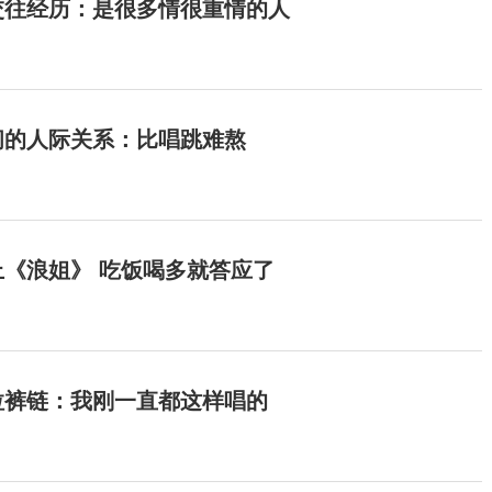
交往经历：是很多情很重情的人
间的人际关系：比唱跳难熬
《浪姐》 吃饭喝多就答应了
拉裤链：我刚一直都这样唱的