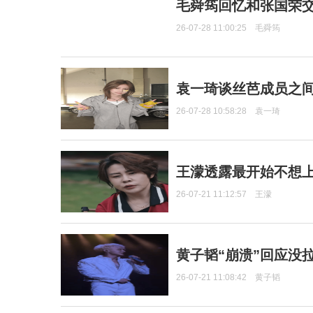
毛舜筠回忆和张国荣
26-07-28 11:00:25
毛舜筠
袁一琦谈丝芭成员之
26-07-28 10:58:28
袁一琦
王濛透露最开始不想上
26-07-21 11:12:57
王濛
黄子韬“崩溃”回应没
26-07-21 11:08:42
黄子韬