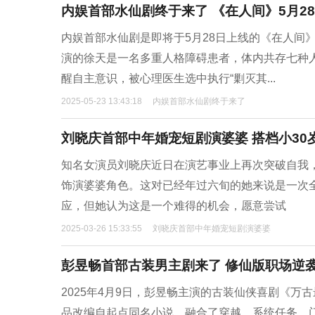
内娱首部水仙剧终于来了 《在人间》5月2
内娱首部水仙剧是即将于5月28日上线的《在人间
演的徐天是一名多重人格障碍患者，体内共存七种
醒自主意识，被心理医生选中执行“剿灭其...
2025-05-23 13:43:18
内娱首部水仙剧终于来了
刘晓庆首部中年婚宠短剧演婆婆 搭档小30
知名女演员刘晓庆近日在演艺事业上再次突破自我
饰演婆婆角色。这对已经年过六旬的她来说是一次
应，但她认为这是一个难得的机会，愿意尝试
2025-03-26 15:33:55
刘晓庆首部中年婚宠短剧演婆婆
彭昱畅首部古装男主剧来了 修仙版职场逆
2025年4月9日，彭昱畅主演的古装仙侠喜剧《
品改编自起点同名小说，融合了穿越、系统任务、门