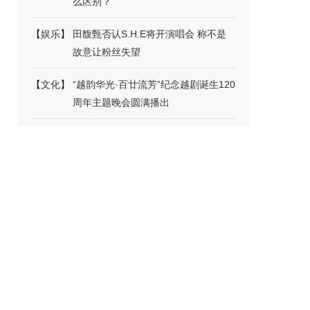
么区别？
【
娱乐
】
田馥甄否认S.H.E将开演唱会 称不是
故意让粉丝失望
【
文化
】
“越韵华光·百廿流芳”纪念越剧诞生120
周年主题晚会圆满播出