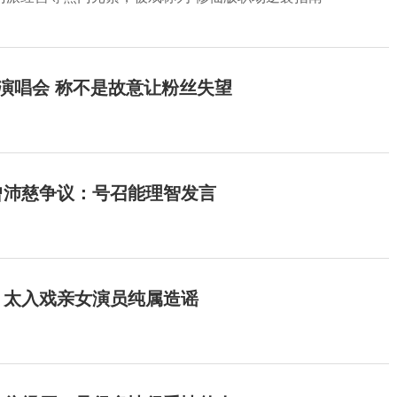
开演唱会 称不是故意让粉丝失望
曾沛慈争议：号召能理智发言
：太入戏亲女演员纯属造谣