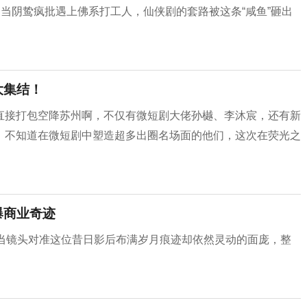
。当阴鸷疯批遇上佛系打工人，仙侠剧的套路被这条“咸鱼”砸出
大集结！
直接打包空降苏州啊，不仅有微短剧大佬孙樾、李沐宸，还有新
，不知道在微短剧中塑造超多出圈名场面的他们，这次在荧光之
爆商业奇迹
，当镜头对准这位昔日影后布满岁月痕迹却依然灵动的面庞，整