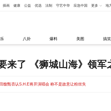
插画
健康
公益
优选
法制
守艺中华
应急中国
更多
地
乐
八卦
爆料
美图
搞笑
要来了 《狮城山海》领军
田馥甄否认S.H.E将开演唱会 称不是故意让粉丝失
望
田馥甄否认S.H.E将开演唱会 称不是故意让粉丝失
11:08
望
11:08