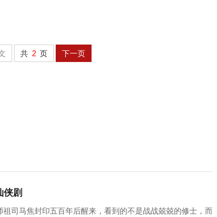
文
共
2
页
下一页
仙侠剧
师祖司马焦封印五百年后醒来，看到的不是战战兢兢的修士，而