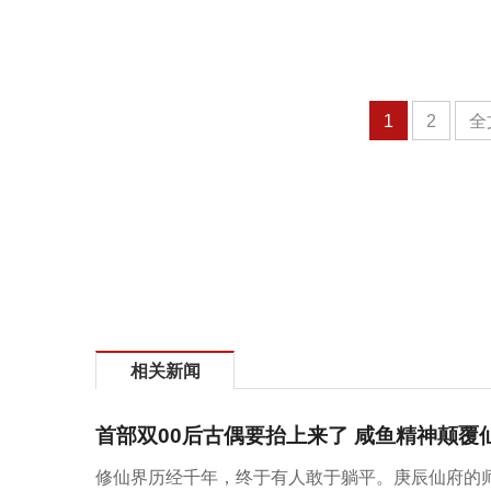
1
2
全
相关新闻
首部双00后古偶要抬上来了 咸鱼精神颠覆
修仙界历经千年，终于有人敢于躺平。庚辰仙府的