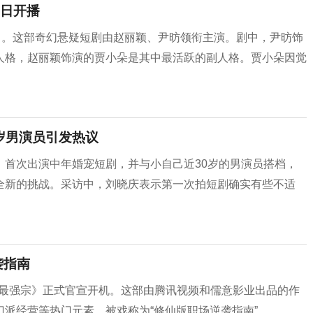
8日开播
》。这部奇幻悬疑短剧由赵丽颖、尹昉领衔主演。剧中，尹昉饰
人格，赵丽颖饰演的贾小朵是其中最活跃的副人格。贾小朵因觉
岁男演员引发热议
，首次出演中年婚宠短剧，并与小自己近30岁的男演员搭档，
全新的挑战。采访中，刘晓庆表示第一次拍短剧确实有些不适
袭指南
万古最强宗》正式官宣开机。这部由腾讯视频和儒意影业出品的作
派经营等热门元素，被戏称为“修仙版职场逆袭指南”