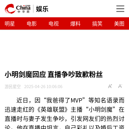
娱乐
明星
电影
电视
爆料
搞笑
美图
小明剑魔回应 直播争吵致歉粉丝
游民星空
2025-04-26 10:06:06
近日，因“我爸得了MVP”等知名语录而
迅速走红的《英雄联盟》主播“小明剑魔”在
直播时与妻子发生争吵，引发网友们的热烈讨
论。他在直播中坦言，自己彩礼以及婚后工资