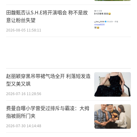
田馥甄否认S.H.E将开演唱会 称不是故
意让粉丝失望
2026-08-05 11:58:11
赵丽颖穿黑吊带裙气场全开 利落短发造
型又美又飒
2026-07-16 11:28:56
费曼自曝小学曾受过排斥与霸凌：大拇
指被厕所门夹
2026-07-30 14:14:48