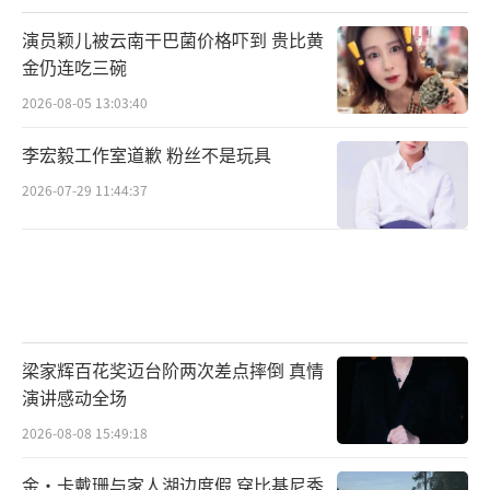
演员颖儿被云南干巴菌价格吓到 贵比黄
金仍连吃三碗
2026-08-05 13:03:40
李宏毅工作室道歉 粉丝不是玩具
2026-07-29 11:44:37
梁家辉百花奖迈台阶两次差点摔倒 真情
演讲感动全场
2026-08-08 15:49:18
金·卡戴珊与家人湖边度假 穿比基尼秀